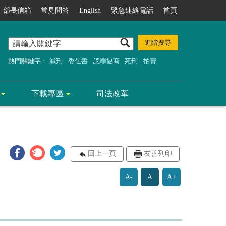
部長信箱
常見問答
English
緊急連絡電話
首頁
熱門關鍵字：
減刑
委任書
認罪協商
死刑
拍賣
下載專區
司法改革
回上一頁
友善列印
A-
A
A+