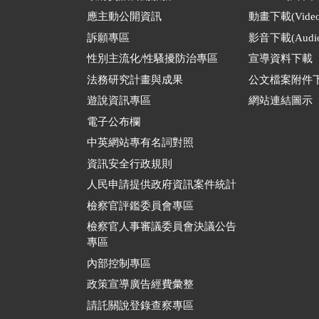
應主動公開資訊
動畫下載(Video
訴願專區
影音下載(Audio
性別主流化/性騷擾防治專區
宣導資料下載
法務研究計畫與成果
公文檔案附件
遊說資訊專區
網站連結圖示
電子公布欄
中英網站專有名詞對照
資訊安全行政規則
人民申請提供政府資訊案件統計
檢察官評鑑委員會專區
檢察官人事審議委員會決議公告
專區
內部控制專區
政策宣導廣告經費彙整
請託關說登錄查察專區