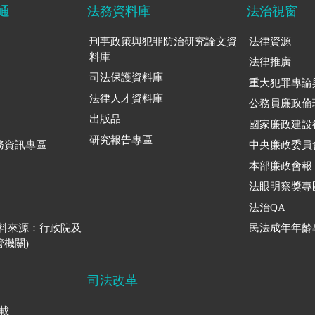
通
法務資料庫
法治視窗
刑事政策與犯罪防治研究論文資
法律資源
料庫
法律推廣
司法保護資料庫
重大犯罪專論
法律人才資料庫
公務員廉政倫
出版品
國家廉政建設
研究報告專區
務資訊專區
中央廉政委員
本部廉政會報
法眼明察獎專
法治QA
資料來源：行政院及
民法成年年齡
機關)
司法改革
下載