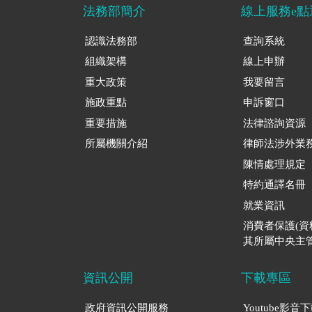
法務部簡介
線上服務e點
認識法務部
查詢系統
組織架構
線上申辦
重大政策
我要留言
施政重點
申訴窗口
重要措施
法律諮詢資源
所屬機關介紹
律師法涉外業
陳情處理規定
特約通譯名冊
就業資訊
消費者保護(
其所屬中央主管
資訊公開
下載專區
政府資訊公開服務
Youtube影音