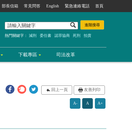
部長信箱
常見問答
English
緊急連絡電話
首頁
熱門關鍵字：
減刑
委任書
認罪協商
死刑
拍賣
下載專區
司法改革
回上一頁
友善列印
A-
A
A+