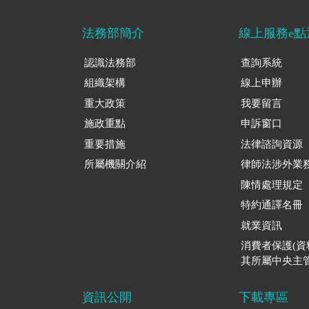
法務部簡介
線上服務e點
認識法務部
查詢系統
組織架構
線上申辦
重大政策
我要留言
施政重點
申訴窗口
重要措施
法律諮詢資源
所屬機關介紹
律師法涉外業
陳情處理規定
特約通譯名冊
就業資訊
消費者保護(
其所屬中央主管
資訊公開
下載專區