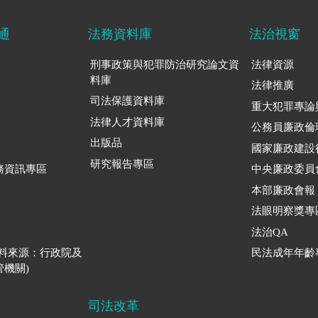
通
法務資料庫
法治視窗
刑事政策與犯罪防治研究論文資
法律資源
料庫
法律推廣
司法保護資料庫
重大犯罪專論
法律人才資料庫
公務員廉政倫
出版品
國家廉政建設
研究報告專區
務資訊專區
中央廉政委員
本部廉政會報
法眼明察獎專
法治QA
資料來源：行政院及
民法成年年齡
機關)
司法改革