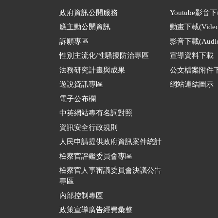
政府資訊公開服務
Youtube影音
應主動公開資訊
動畫下載(Video
訴願專區
影音下載(Audio
性別主流化/性騷擾防治專區
宣導資料下載
法務研究計畫與成果
公文檔案附件
遊說資訊專區
網站連結圖示
電子公布欄
中英網站專有名詞對照
資訊安全行政規則
人民申請提供政府資訊案件統計
檢察官評鑑委員會專區
檢察官人事審議委員會決議公告
專區
內部控制專區
政策宣導廣告經費彙整