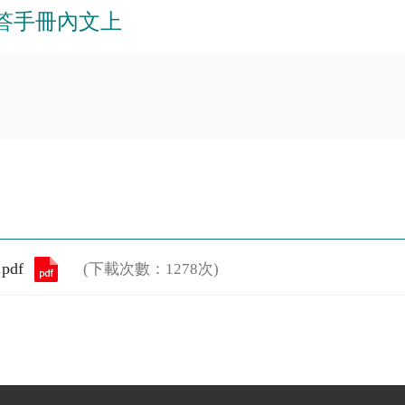
問答手冊內文上
df
(下載次數：1278次)