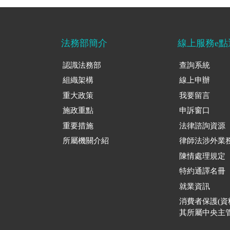
法務部簡介
線上服務e點
認識法務部
查詢系統
組織架構
線上申辦
重大政策
我要留言
施政重點
申訴窗口
重要措施
法律諮詢資源
所屬機關介紹
律師法涉外業
陳情處理規定
特約通譯名冊
就業資訊
消費者保護(
其所屬中央主管