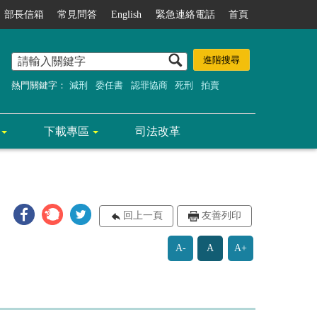
部長信箱
常見問答
English
緊急連絡電話
首頁
熱門關鍵字：
減刑
委任書
認罪協商
死刑
拍賣
下載專區
司法改革
回上一頁
友善列印
A-
A
A+