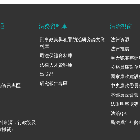
通
法務資料庫
法治視窗
刑事政策與犯罪防治研究論文資
法律資源
料庫
法律推廣
司法保護資料庫
重大犯罪專論
法律人才資料庫
公務員廉政倫
出版品
國家廉政建設
研究報告專區
務資訊專區
中央廉政委員
本部廉政會報
法眼明察獎專
法治QA
資料來源：行政院及
民法成年年齡
機關)