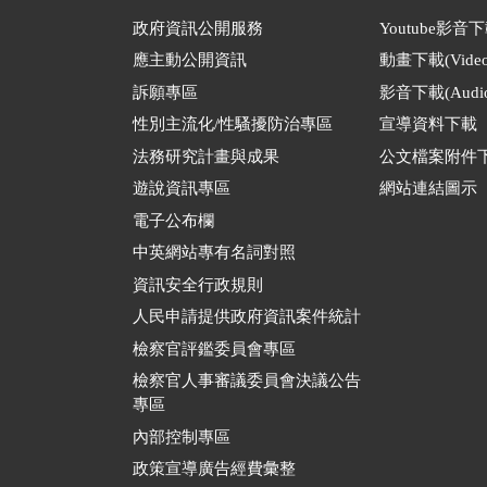
政府資訊公開服務
Youtube影音
應主動公開資訊
動畫下載(Video
訴願專區
影音下載(Audio
性別主流化/性騷擾防治專區
宣導資料下載
法務研究計畫與成果
公文檔案附件
遊說資訊專區
網站連結圖示
電子公布欄
中英網站專有名詞對照
資訊安全行政規則
人民申請提供政府資訊案件統計
檢察官評鑑委員會專區
檢察官人事審議委員會決議公告
專區
內部控制專區
政策宣導廣告經費彙整