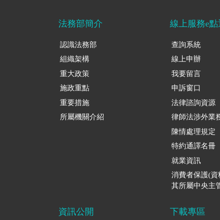
法務部簡介
線上服務e點
認識法務部
查詢系統
組織架構
線上申辦
重大政策
我要留言
施政重點
申訴窗口
重要措施
法律諮詢資源
所屬機關介紹
律師法涉外業
陳情處理規定
特約通譯名冊
就業資訊
消費者保護(
其所屬中央主管
資訊公開
下載專區