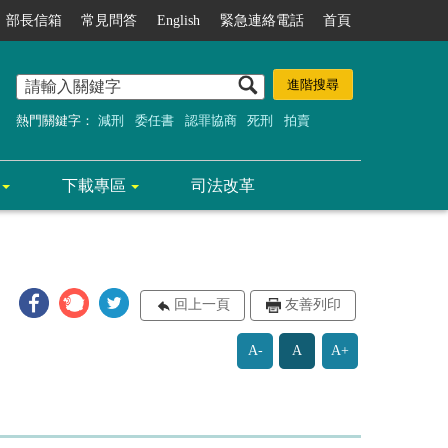
部長信箱
常見問答
English
緊急連絡電話
首頁
熱門關鍵字：
減刑
委任書
認罪協商
死刑
拍賣
下載專區
司法改革
回上一頁
友善列印
A-
A
A+