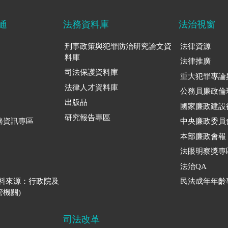
通
法務資料庫
法治視窗
刑事政策與犯罪防治研究論文資
法律資源
料庫
法律推廣
司法保護資料庫
重大犯罪專論
法律人才資料庫
公務員廉政倫
出版品
國家廉政建設
研究報告專區
務資訊專區
中央廉政委員
本部廉政會報
法眼明察獎專
法治QA
資料來源：行政院及
民法成年年齡
機關)
司法改革