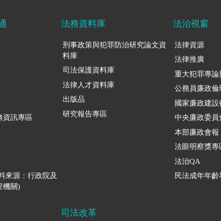
通
法務資料庫
法治視窗
刑事政策與犯罪防治研究論文資
法律資源
料庫
法律推廣
司法保護資料庫
重大犯罪專論
法律人才資料庫
公務員廉政倫
出版品
國家廉政建設
研究報告專區
務資訊專區
中央廉政委員
本部廉政會報
法眼明察獎專
法治QA
資料來源：行政院及
民法成年年齡
機關)
司法改革