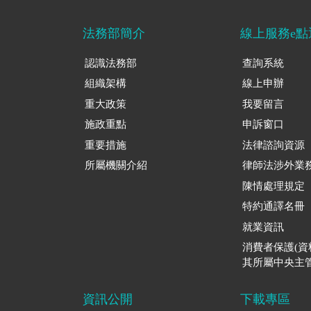
法務部簡介
線上服務e點
認識法務部
查詢系統
組織架構
線上申辦
重大政策
我要留言
施政重點
申訴窗口
重要措施
法律諮詢資源
所屬機關介紹
律師法涉外業
陳情處理規定
特約通譯名冊
就業資訊
消費者保護(
其所屬中央主管
資訊公開
下載專區