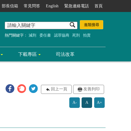
部長信箱
常見問答
English
緊急連絡電話
首頁
熱門關鍵字：
減刑
委任書
認罪協商
死刑
拍賣
下載專區
司法改革
回上一頁
友善列印
A-
A
A+