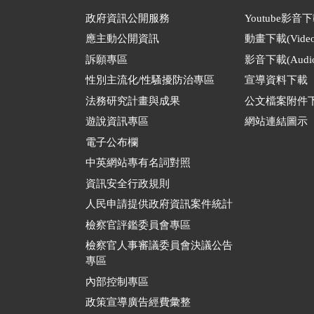
政府資訊公開服務
Youtube影音
應主動公開資訊
動畫下載(Video
訴願專區
影音下載(Audio
性別主流化/性騷擾防治專區
宣導資料下載
法務研究計畫與成果
公文檔案附件
遊說資訊專區
網站連結圖示
電子公布欄
中英網站專有名詞對照
資訊安全行政規則
人民申請提供政府資訊案件統計
檢察官評鑑委員會專區
檢察官人事審議委員會決議公告
專區
內部控制專區
政策宣導廣告經費彙整