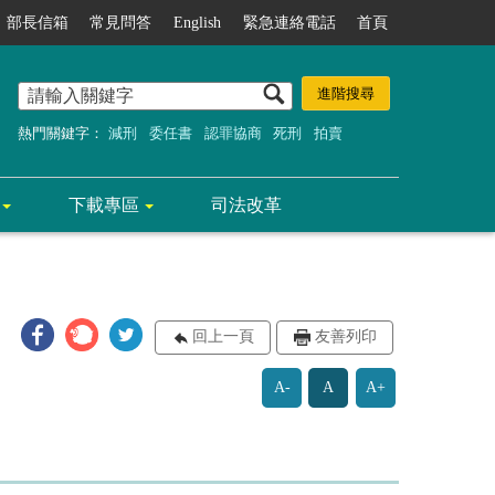
部長信箱
常見問答
English
緊急連絡電話
首頁
熱門關鍵字：
減刑
委任書
認罪協商
死刑
拍賣
下載專區
司法改革
回上一頁
友善列印
A-
A
A+