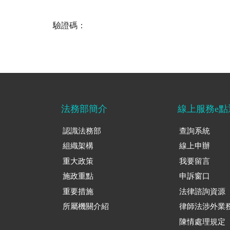
驗證碼：
法務部簡介
線上服務e點
認識法務部
查詢系統
組織架構
線上申辦
重大政策
我要留言
施政重點
申訴窗口
重要措施
法律諮詢資源
所屬機關介紹
律師法涉外業
陳情處理規定