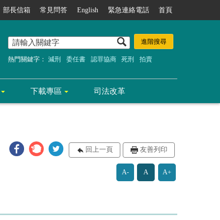
部長信箱
常見問答
English
緊急連絡電話
首頁
熱門關鍵字：
減刑
委任書
認罪協商
死刑
拍賣
下載專區
司法改革
回上一頁
友善列印
A-
A
A+