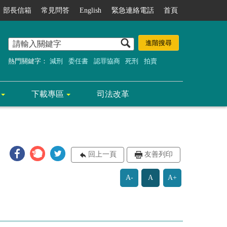
部長信箱
常見問答
English
緊急連絡電話
首頁
熱門關鍵字：
減刑
委任書
認罪協商
死刑
拍賣
下載專區
司法改革
回上一頁
友善列印
A-
A
A+