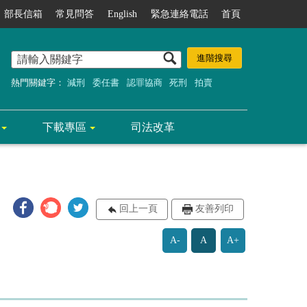
部長信箱
常見問答
English
緊急連絡電話
首頁
熱門關鍵字：
減刑
委任書
認罪協商
死刑
拍賣
下載專區
司法改革
回上一頁
友善列印
A-
A
A+