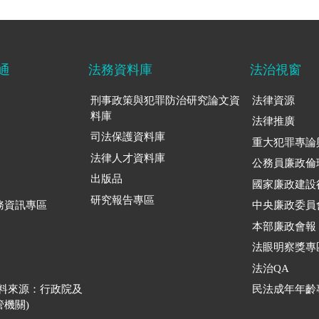
通
法務資料庫
法治視窗
刑事政策與犯罪防治研究論文資
法律資源
料庫
法律推廣
司法保護資料庫
重大犯罪專論
法律人才資料庫
公務員廉政倫
出版品
國家廉政建設
研究報告專區
務資訊專區
中央廉政委員
本部廉政會報
法眼明察獎專
法治QA
資料來源：行政院及
民法成年年齡
機關)