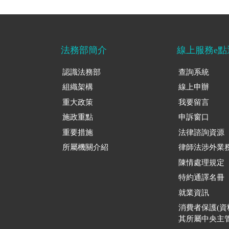
法務部簡介
線上服務e點
認識法務部
查詢系統
組織架構
線上申辦
重大政策
我要留言
施政重點
申訴窗口
重要措施
法律諮詢資源
所屬機關介紹
律師法涉外業
陳情處理規定
特約通譯名冊
就業資訊
消費者保護(
其所屬中央主管