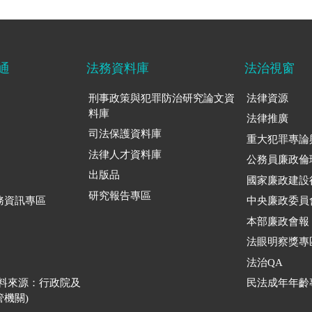
通
法務資料庫
法治視窗
刑事政策與犯罪防治研究論文資
法律資源
料庫
法律推廣
司法保護資料庫
重大犯罪專論
法律人才資料庫
公務員廉政倫
出版品
國家廉政建設
研究報告專區
務資訊專區
中央廉政委員
本部廉政會報
法眼明察獎專
法治QA
資料來源：行政院及
民法成年年齡
機關)