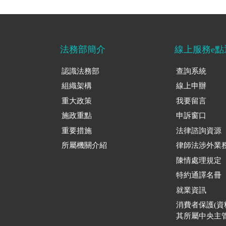
法務部簡介
線上服務e點
認識法務部
查詢系統
組織架構
線上申辦
重大政策
我要留言
施政重點
申訴窗口
重要措施
法律諮詢資源
所屬機關介紹
律師法涉外業
陳情處理規定
特約通譯名冊
就業資訊
消費者保護(
其所屬中央主管