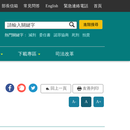
部長信箱
常見問答
English
緊急連絡電話
首頁
熱門關鍵字：
減刑
委任書
認罪協商
死刑
拍賣
下載專區
司法改革
回上一頁
友善列印
A-
A
A+