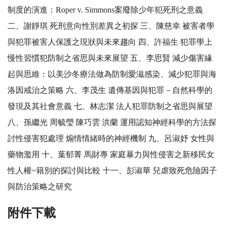
制度的演進：Roper v. Simmons案廢除少年犯死刑之意義
二、謝靜琪 死刑意向性別差異之初探 三、陳慈幸 被害者學
與犯罪被害人保護之現狀與未來趨向 四、許福生 犯罪學上
慢性習慣犯防制之省思與未來展望 五、李思賢 減少傷害緣
起與思維：以美沙冬療法做為防制愛滋感染、減少犯罪與海
洛因戒治之策略 六、李茂生 遺傳基因與犯罪－自然科學的
發現及其社會意義 七、林志潔 法人犯罪防制之省思與展望
八、孫繼光 周毓瑩 陳巧雲 洪蘭 運用認知神經科學的方法探
討性侵害犯處理 煽情情緒時的神經機制 九、呂淑妤 女性與
藥物濫用 十、葉郁菁 馬財專 家庭暴力與性侵害之新移民女
性人權~籍別的探討與比較 十一、彭淑華 兒虐致死危險因子
與防治策略之研究
附件下載