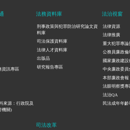
通
法務資料庫
法治視窗
刑事政策與犯罪防治研究論文資
法律資源
料庫
法律推廣
司法保護資料庫
重大犯罪專論
法律人才資料庫
公務員廉政倫
出版品
國家廉政建設
研究報告專區
務資訊專區
中央廉政委員
本部廉政會報
法眼明察獎專
法治QA
資料來源：行政院及
民法成年年齡
機關)
司法改革