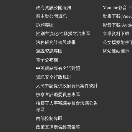
政府資訊公開服務
Youtube影音
應主動公開資訊
動畫下載(Video
訴願專區
影音下載(Audio
性別主流化/性騷擾防治專區
宣導資料下載
法務研究計畫與成果
公文檔案附件
遊說資訊專區
網站連結圖示
電子公布欄
中英網站專有名詞對照
資訊安全行政規則
人民申請提供政府資訊案件統計
檢察官評鑑委員會專區
檢察官人事審議委員會決議公告
專區
內部控制專區
政策宣導廣告經費彙整