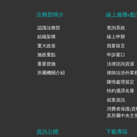
法務部簡介
線上服務e點
認識法務部
查詢系統
組織架構
線上申辦
重大政策
我要留言
施政重點
申訴窗口
重要措施
法律諮詢資源
所屬機關介紹
律師法涉外業
陳情處理規定
特約通譯名冊
就業資訊
消費者保護(
其所屬中央主管
資訊公開
下載專區