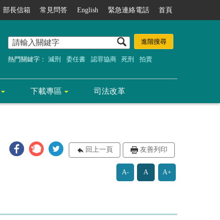
部長信箱
常見問答
English
緊急連絡電話
首頁
熱門關鍵字：
減刑
委任書
認罪協商
死刑
拍賣
下載專區
司法改革
回上一頁
友善列印
A-
A
A+