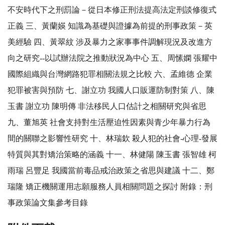
不安時代下之刑罰論－從日本修正刑法提高法定刑談修復式
正義 三、黃蘭媖 知識為基礎與證據為前提的刑事政策－英
美經驗 四、黃翠紋 涉及暴力之家事事件調解現況及改進方
向之研究--以試辦法院之推動狀況為中心 五、周愫嫻 張耀中
國際組織與台灣網路犯罪相關法規之比較 六、孟維德 企業
犯罪被害與預防 七、謝立功 我國人口販運防制對策 八、陳
玉書 謝立功 陳明傳 非法移民人口估計之相關研究與省思
九、董旭英 社會支持對生活壓迫性因素與青少年暴力行為
間的關聯之影響性研究 十、林瑞欽 殺人犯的社會-心理-發展
特質與其對矯治策略的涵義 十一、林健陽 陳玉書 張智雄 柯
雨瑞 呂豐足 我國當前毒品戒治政策之省思與建議 十二、鄭
瑞隆 矯正機關運用志願服務人員相關問題之探討 附錄：刑
事政策論文集參考目錄