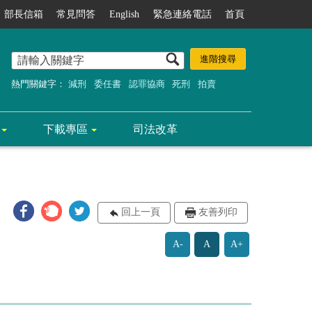
部長信箱
常見問答
English
緊急連絡電話
首頁
熱門關鍵字：
減刑
委任書
認罪協商
死刑
拍賣
下載專區
司法改革
回上一頁
友善列印
A-
A
A+