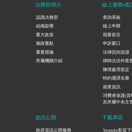
法務部簡介
線上服務e點
認識法務部
查詢系統
組織架構
線上申辦
重大政策
我要留言
施政重點
申訴窗口
重要措施
法律諮詢資源
所屬機關介紹
律師法涉外業
陳情處理規定
特約通譯名冊
就業資訊
消費者保護(
其所屬中央主管
資訊公開
下載專區
政府資訊公開服務
Youtube影音