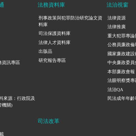
通
法務資料庫
法治視窗
刑事政策與犯罪防治研究論文資
法律資源
料庫
法律推廣
司法保護資料庫
重大犯罪專論
法律人才資料庫
公務員廉政倫
出版品
國家廉政建設
研究報告專區
務資訊專區
中央廉政委員
本部廉政會報
法眼明察獎專
法治QA
資料來源：行政院及
民法成年年齡
機關)
司法改革
下載