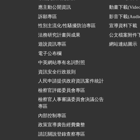
應主動公開資訊
動畫下載(Video
訴願專區
影音下載(Audio
性別主流化/性騷擾防治專區
宣導資料下載
法務研究計畫與成果
公文檔案附件
遊說資訊專區
網站連結圖示
電子公布欄
中英網站專有名詞對照
資訊安全行政規則
人民申請提供政府資訊案件統計
檢察官評鑑委員會專區
檢察官人事審議委員會決議公告
專區
內部控制專區
政策宣導廣告經費彙整
請託關說登錄查察專區