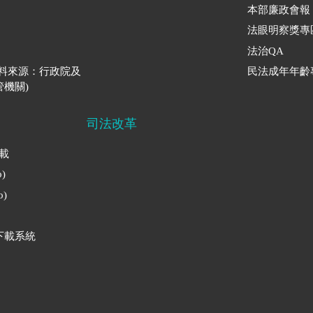
本部廉政會報
法眼明察獎專
法治QA
資料來源：行政院及
民法成年年齡
機關)
司法改革
下載
)
)
下載系統