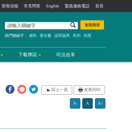
部長信箱
常見問答
English
緊急連絡電話
首頁
熱門關鍵字：
減刑
委任書
認罪協商
死刑
拍賣
下載專區
司法改革
回上一頁
友善列印
A-
A
A+