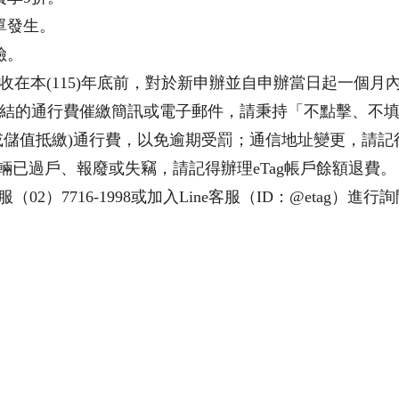
單發生。
險。
收在本(115)年底前，對於新申辦並自申辦當日起一個月
結的通行費催繳簡訊或電子郵件，請秉持「不點擊、不填
(或儲值抵繳)通行費，以免逾期受罰；通信地址變更，請
車輛已過戶、報廢或失竊，請記得辦理eTag帳戶餘額退費。
2）7716-1998或加入Line客服（ID：@etag）進行