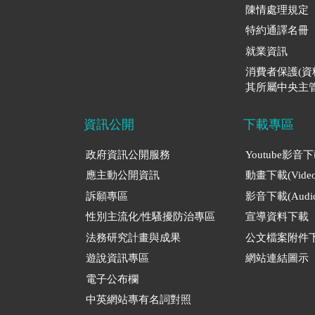
陳情處理規定
特約通譯名冊
就業資訊
消費者保護(
其所屬中央主管
資訊公開
下載專區
政府資訊公開服務
Youtube影音
應主動公開資訊
動畫下載(Video
訴願專區
影音下載(Audio
性別主流化/性騷擾防治專區
宣導資料下載
法務研究計畫與成果
公文檔案附件
遊說資訊專區
網站連結圖示
電子公布欄
中英網站專有名詞對照