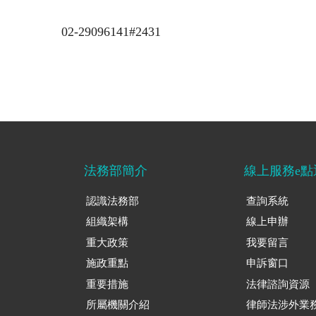
02-29096141#2431
法務部簡介
線上服務e點
認識法務部
查詢系統
組織架構
線上申辦
重大政策
我要留言
施政重點
申訴窗口
重要措施
法律諮詢資源
所屬機關介紹
律師法涉外業