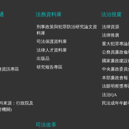
通
法務資料庫
法治視窗
刑事政策與犯罪防治研究論文資
法律資源
料庫
法律推廣
司法保護資料庫
重大犯罪專論
法律人才資料庫
公務員廉政倫
出版品
國家廉政建設
研究報告專區
務資訊專區
中央廉政委員
本部廉政會報
法眼明察獎專
法治QA
資料來源：行政院及
民法成年年齡
機關)
司法改革