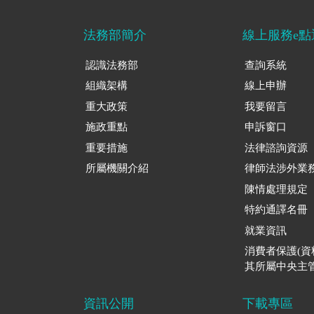
法務部簡介
線上服務e點
認識法務部
查詢系統
組織架構
線上申辦
重大政策
我要留言
施政重點
申訴窗口
重要措施
法律諮詢資源
所屬機關介紹
律師法涉外業
陳情處理規定
特約通譯名冊
就業資訊
消費者保護(
其所屬中央主管
資訊公開
下載專區