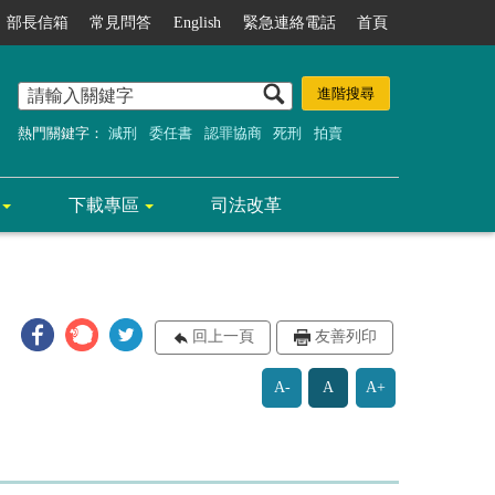
部長信箱
常見問答
English
緊急連絡電話
首頁
熱門關鍵字：
減刑
委任書
認罪協商
死刑
拍賣
下載專區
司法改革
回上一頁
友善列印
A-
A
A+