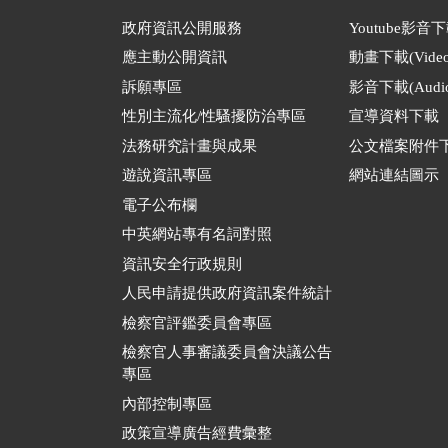
政府資訊公開服務
Youtube影音
應主動公開資訊
動畫下載(Video
訴願專區
影音下載(Audio
性別主流化/性騷擾防治專區
宣導資料下載
法務研究計畫與成果
公文檔案附件
遊說資訊專區
網站連結圖示
電子公布欄
中英網站專有名詞對照
資訊安全行政規則
人民申請提供政府資訊案件統計
檢察官評鑑委員會專區
檢察官人事審議委員會決議公告
專區
內部控制專區
政策宣導廣告經費彙整