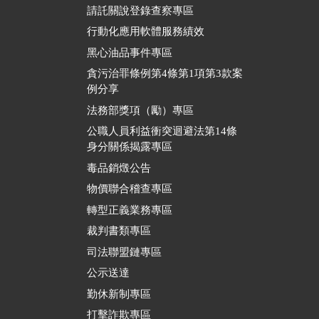
請託關說登錄查察專區
行動化應用軟體服務績效
黑心油品事件專區
貪污治罪條例第4條第1項第3款案
例分享
法務部獎項（勵）專區
公職人員利益衝突迴避法第14條
身分關係揭露專區
毒品銷燬公告
物價聯合稽查專區
轉型正義業務專區
裁判書類專區
司法聯盟鏈專區
公示送達
勤休新制專區
打擊詐欺專區