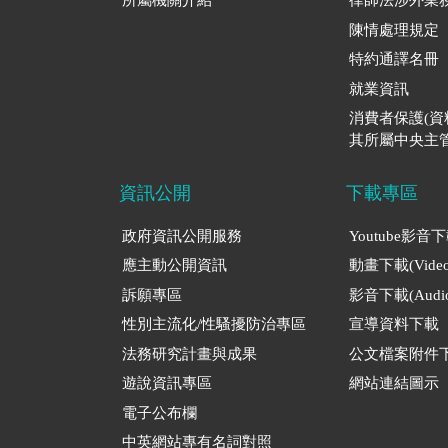
所屬機關介紹
律師法涉外業
陳情處理規定
特約通譯名冊
就業資訊
消費者保護(
其所屬中央主管
資訊公開
下載專區
政府資訊公開服務
Youtube影音
應主動公開資訊
動畫下載(Video
訴願專區
影音下載(Audio
性別主流化/性騷擾防治專區
宣導資料下載
法務研究計畫與成果
公文檔案附件
遊說資訊專區
網站連結圖示
電子公布欄
中英網站專有名詞對照