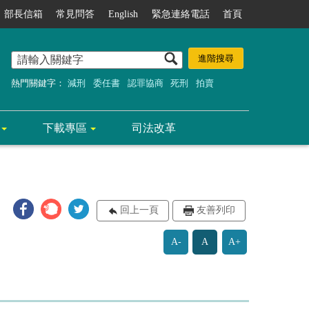
部長信箱
常見問答
English
緊急連絡電話
首頁
熱門關鍵字：
減刑
委任書
認罪協商
死刑
拍賣
下載專區
司法改革
回上一頁
友善列印
A-
A
A+