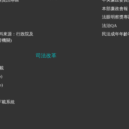
務資訊專區
中央廉政委員
本部廉政會報
法眼明察獎專
法治QA
資料來源：行政院及
民法成年年齡
機關)
司法改革
下載
)
)
下載系統