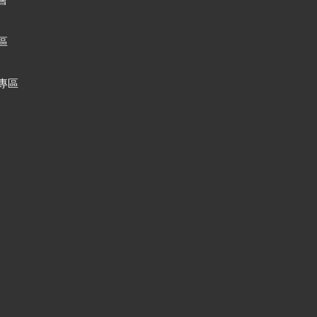
會
區
專區