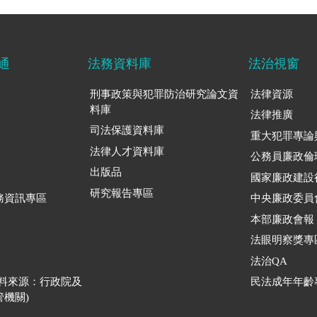
通
法務資料庫
法治視窗
刑事政策與犯罪防治研究論文資
法律資源
料庫
法律推廣
司法保護資料庫
重大犯罪專論
法律人才資料庫
公務員廉政倫
出版品
國家廉政建設
研究報告專區
務資訊專區
中央廉政委員
本部廉政會報
法眼明察獎專
法治QA
資料來源：行政院及
民法成年年齡
機關)