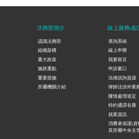
法務部簡介
線上服務e點
認識法務部
查詢系統
組織架構
線上申辦
重大政策
我要留言
施政重點
申訴窗口
重要措施
法律諮詢資源
所屬機關介紹
律師法涉外業
陳情處理規定
特約通譯名冊
就業資訊
消費者保護(
其所屬中央主管