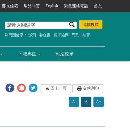
部長信箱
常見問答
English
緊急連絡電話
首頁
熱門關鍵字：
減刑
委任書
認罪協商
死刑
拍賣
下載專區
司法改革
回上一頁
友善列印
A-
A
A+