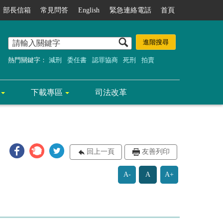
部長信箱
常見問答
English
緊急連絡電話
首頁
熱門關鍵字：
減刑
委任書
認罪協商
死刑
拍賣
下載專區
司法改革
回上一頁
友善列印
A-
A
A+