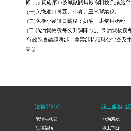
擔，原實施第15波減徵關鍵原物料稅負措施至本(
(一)免徵進口黃豆、小麥、玉米營業稅。
(二)免徵小麥進口關稅；奶油、烘焙用奶粉
(三)汽油貨物稅每公升調降2元、柴油貨物稅每
行政院責請經濟部、農業部持續與公協會及
美意。
法務部簡介
線上服務e點
認識法務部
查詢系統
組織架構
線上申辦