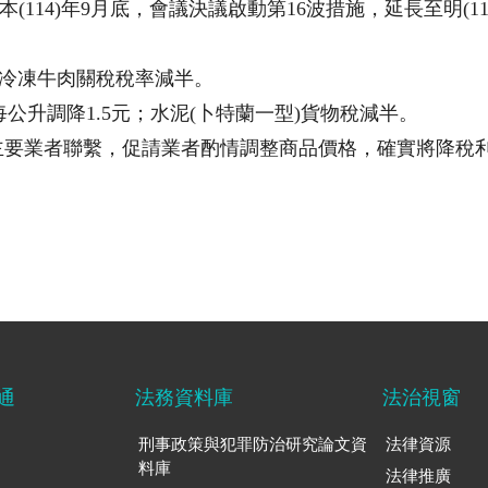
114)年9月底，會議決議啟動第16波措施，延長至明(11
、冷凍牛肉關稅稅率減半。
公升調降1.5元；水泥(卜特蘭一型)貨物稅減半。
主要業者聯繫，促請業者酌情調整商品價格，確實將降稅
通
法務資料庫
法治視窗
刑事政策與犯罪防治研究論文資
法律資源
料庫
法律推廣