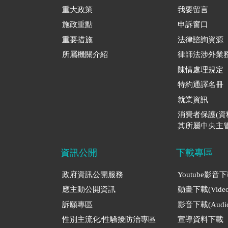
重大政策
我要留言
施政重點
申訴窗口
重要措施
法律諮詢資源
所屬機關介紹
律師法涉外業
陳情處理規定
特約通譯名冊
就業資訊
消費者保護(
其所屬中央主管
資訊公開
下載專區
政府資訊公開服務
Youtube影音
應主動公開資訊
動畫下載(Video
訴願專區
影音下載(Audio
性別主流化/性騷擾防治專區
宣導資料下載