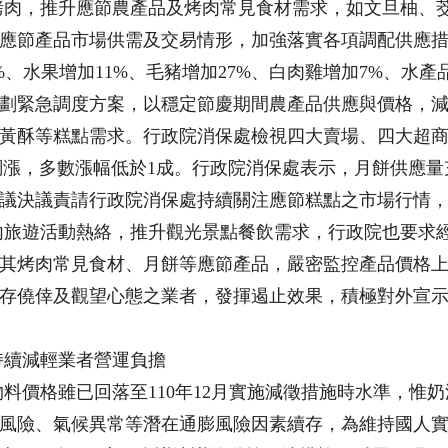
烤肉，推升應節農產品及烤肉常見食材需求，如文旦柚、
應節產品市場供需及交易情形，加強落實各項調配供應
、水果增加11%、毛豬增加27%、白肉雞增加7%、水產
劃緊急調度方案，以穩定節慶期間農產品供應與價格，
黃酥等糕點需求。行政院消保處檢視四大賣場、四大超
%略微調漲，多數漲幅低於1成。行政院消保處表示，月餅供
議決議責請行政院消保處持續關注應節糕點之市場行情
內旅遊活動熱絡，推升觀光景點餐飲需求，行政院也要求
其烤肉常見食材、月餅等應節產品，嚴密監控產品價格
存僥倖及觀望心態之業者，發揮遏止效果，積極對外宣
持續減輕業者營運負擔
料價格雖已回落至110年12月實施減徵措施時水準，惟
風險、氣候異常等潛在通膨風險因素續存，為維持國人