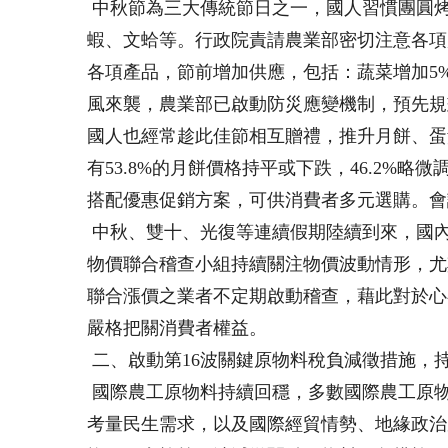
中秋節為三大傳統節日之一，國人習慣團圓
蝦、文蛤等。行政院責請農業部密切注意各項
各項產品，節前增加供應，包括：蔬菜增加5%
風來襲，農業部已啟動防災應變機制，預先規
國人也經常趁此佳節相互贈禮，推升月餅、蛋
有53.8%的月餅價格持平或下跌，46.2
搭配優惠促銷方案，可供消費者多元選購。會
中秋、雙十、光復等連續假期陸續到來，國
物價聯合稽查小組持續關注物價波動情形，尤
聯合漲價之業者不定期啟動稽查，藉此對於心
嚴格把關消費者權益。
二、啟動第16波關鍵原物料稅負減徵措施，
國際農工原物料持續回穩，多數國際農工原物
考量民生需求，以及國際經貿情勢、地緣政治