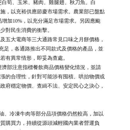
茭白筍、玉米、豬肉、雞腿翅、秋刀魚、白
措施，以充裕供應節慶市場需求。農業部已盤點
品增加10%，以充分滿足市場需求。另因應颱
減少對民生消費的衝擊。
商及五大電商等三大通路常見口味之月餅價格，
應量充足，各通路推出不同款式及價格的產品，並
，若有異常情形，即妥為查處。
經濟部注意指標餐飲商品價格變化情況，並請
上漲的合理性，針對可能涉有囤積、哄抬物價或
示政府穩定物價、查緝不法、安定民心之決心，
奶油、冷凍牛肉等部分品項價格仍然較高，加以
實質購買力，持續從源頭減輕國內業者營運負