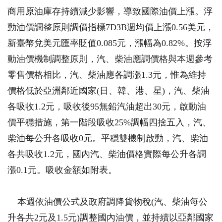
商用原油庫存持續減少影響，導致國際油價上漲。浮
動油價調整原則調價指標7D3B週均價上漲0.56美元，
新臺幣兌美元匯率貶值0.085元，漲幅為0.82%。按浮
動油價機制調整原則，汽、柴油應調價格與本週參考
零售價格相比，汽、柴油應各調漲1.3元，惟為維持
價格低於亞洲鄰近國家(日、韓、港、星)，汽、柴油
各吸收1.2元，吸收後95無鉛汽油超出30元，啟動油
價平穩措施，第一階段吸收25%調幅四捨五入，汽、
柴油每公升各吸收0元。平穩雙機制啟動，汽、柴油
各共吸收1.2元，國內汽、柴油價格實際每公升各調
漲0.1元。吸收金額如附表。
本週依油價公式及政府調降貨物稅(汽、柴油每公
升各共2元及1.5元)調整國內油價，並持續以亞鄰國家