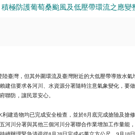
 積極防護葡萄桑颱風及低壓帶環流之應變
會登陸臺灣，但其外圍環流及臺灣附近的大低壓帶導致水氣
長賴建信要求各河川、水資源分署隨時注意氣象變化，要
府聯防，讓民眾安心。
水利建造物均已完成安全檢查，並於8月底完成搶險及搶
五河川分署與其他三個河川分署聯合作業增加工作量能
續辦理緊急清疏從8月28日完成45萬立方公尺，9月18