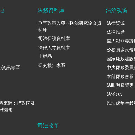
通
法務資料庫
法治視窗
刑事政策與犯罪防治研究論文資
法律資源
料庫
法律推廣
司法保護資料庫
重大犯罪專論
法律人才資料庫
公務員廉政倫
出版品
國家廉政建設
研究報告專區
務資訊專區
中央廉政委員
本部廉政會報
法眼明察獎專
法治QA
資料來源：行政院及
民法成年年齡
機關)
司法改革