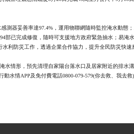
水感測器妥善率達97.4%，運用物聯網隨時監控淹水動態；2
94部已完成修復，隨時可支援地方政府緊急抽水；易淹水
同執行水利防災工作，透過企業合作協力，提升全民防災快速
淹水情形，預先清理自家陽台落水口及居家附近的排水
ov.tw）、行動水情APP及免付費電話0800-079-579(你