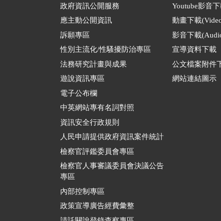
政府資訊公開服務
Youtube影音
應主動公開資訊
動畫下載(Video
訴願專區
影音下載(Audio
性別主流化/性騷擾防治專區
宣導資料下載
法務研究計畫與成果
公文檔案附件
遊說資訊專區
網站連結圖示
電子公布欄
中英網站專有名詞對照
資訊安全行政規則
人民申請提供政府資訊案件統計
檢察官評鑑委員會專區
檢察官人事審議委員會決議公告
專區
內部控制專區
政策宣導廣告經費彙整
請託關說登錄查察專區