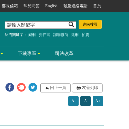
部長信箱
常見問答
English
緊急連絡電話
首頁
熱門關鍵字：
減刑
委任書
認罪協商
死刑
拍賣
下載專區
司法改革
回上一頁
友善列印
A-
A
A+