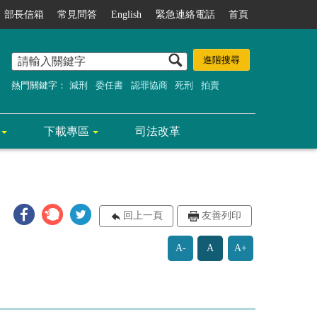
部長信箱
常見問答
English
緊急連絡電話
首頁
熱門關鍵字：
減刑
委任書
認罪協商
死刑
拍賣
下載專區
司法改革
回上一頁
友善列印
A-
A
A+