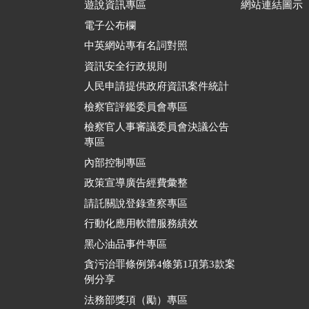
遊說資訊專區
網站連結圖示
電子公布欄
中英網站專有名詞對照
資訊安全行政規則
人民申請提供政府資訊案件統計
檢察官評鑑委員會專區
檢察官人事審議委員會決議公告
專區
內部控制專區
政策宣導廣告經費彙整
請託關說登錄查察專區
行動化應用軟體服務績效
黑心油品事件專區
貪污治罪條例第4條第1項第3款案
例分享
法務部獎項（勵）專區