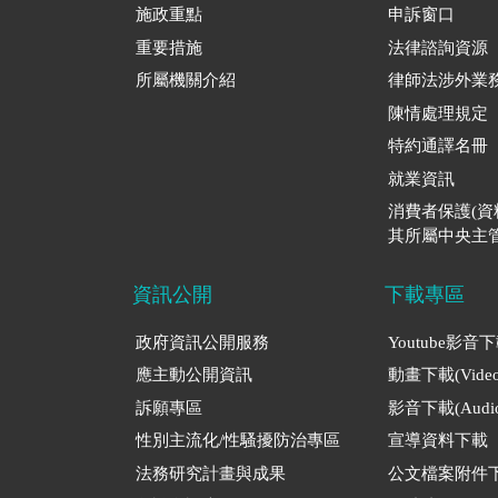
施政重點
申訴窗口
重要措施
法律諮詢資源
所屬機關介紹
律師法涉外業
陳情處理規定
特約通譯名冊
就業資訊
消費者保護(
其所屬中央主管
資訊公開
下載專區
政府資訊公開服務
Youtube影音
應主動公開資訊
動畫下載(Video
訴願專區
影音下載(Audio
性別主流化/性騷擾防治專區
宣導資料下載
法務研究計畫與成果
公文檔案附件