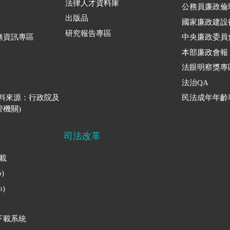
法律人才資料庫
公務員廉政倫
出版品
國家廉政建設
研究報告專區
務資訊專區
中央廉政委員
本部廉政會報
法眼明察獎專
法治QA
資料來源：行政院及
民法成年年齡
機關)
司法改革
下載
)
)
下載系統