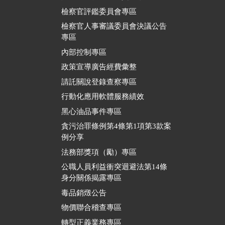
檢察官評鑑委員會專區
檢察官人事審議委員會決議公告
專區
內部控制專區
政策宣導廣告經費彙整
請託關說登錄查察專區
行動化應用軟體服務績效
黑心油品事件專區
貪污治罪條例第4條第1項第3款案
例分享
法務部獎項（勵）專區
公職人員利益衝突迴避法第14條
身分關係揭露專區
毒品銷燬公告
物價聯合稽查專區
轉型正義業務專區