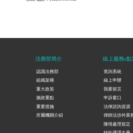
法務部簡介
線上服務e點
認識法務部
查詢系統
組織架構
線上申辦
重大政策
我要留言
施政重點
申訴窗口
重要措施
法律諮詢資源
所屬機關介紹
律師法涉外業
陳情處理規定
特約通譯名冊