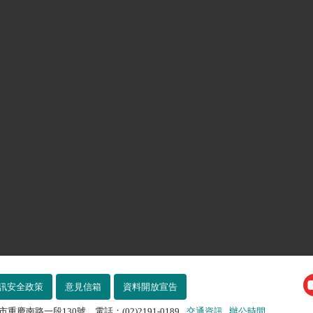
訊安全政策
意見信箱
資料開放宣告
市重慶南路一段130號 電話：(02)2191-0189
交通資訊
辦公時間