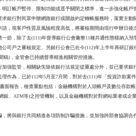
法，明訂帳戶暫停、限制功能或逕予關閉之標準，進一步強化帳戶
要求銀行對民眾申辦網路銀行或開啟約定轉帳服務時，落實主動關
申請，視客戶性質及風險程度高低，將審核期間由現行申辦日後
一節，除了去(111)年督導銀行公會彙整11種共通性態樣納入
公司戶之審核規定。另銀行公會已在今(112)年上半年再研訂
會新聞稿)，金管會已持續督導精進相關管控措施。
行加強監管，相關缺失除依銀行法規定從重處分外，並已要求銀
作為，已於112年5月至7月間，對於去(111)年「投資詐欺案
出書面報告，檢查重點包括：金融機構對於人頭帳戶及數位存款
網銀、ATM等)之控管機制，以及金融機構對於對網站業者或企業
騙，將與銀行共同精進各項防制詐騙措施，並加強跨部會協調合