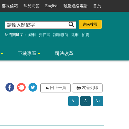
部長信箱
常見問答
English
緊急連絡電話
首頁
熱門關鍵字：
減刑
委任書
認罪協商
死刑
拍賣
下載專區
司法改革
回上一頁
友善列印
A-
A
A+