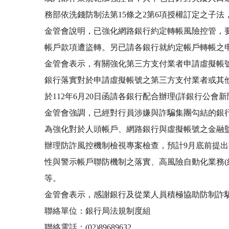
務部依洗錢防制法第15條之2第6項授權訂定之子
金管會說明，已強化網路銀行約定轉帳風險控管，
帳戶款項遭盜轉。另已請各銀行就約定帳戶轉帳之
金管會表示，有關強化第三方支付業者申請虛擬帳號
銀行落實對於申請虛擬帳號之第三方支付業者或其他
於112年6月20日函請各銀行配合辦理(詳銀行公
金管會強調，已經對行員涉嫌與詐騙集團勾結的銀
為強化對於人頭帳戶、網路銀行與虛擬帳號之金融監理
辦理防詐風控機制檢視專案檢查，預計9月底前提
性與警示帳戶聯防機制之落實、高風險自動化業務(
等。
金管會表示，感謝銀行及從業人員積極協助防制詐
聯絡單位：銀行局法規制度組
聯絡電話：(02)89689632