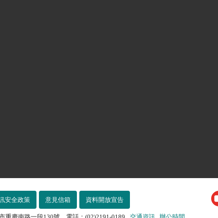
訊安全政策
意見信箱
資料開放宣告
市重慶南路一段130號 電話：(02)2191-0189
交通資訊
辦公時間