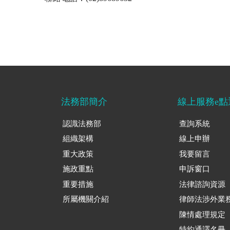
法務部簡介
線上服務e點
認識法務部
查詢系統
組織架構
線上申辦
重大政策
我要留言
施政重點
申訴窗口
重要措施
法律諮詢資源
所屬機關介紹
律師法涉外業
陳情處理規定
特約通譯名冊