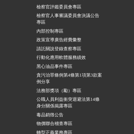
檢察官評鑑委員會專區
檢察官人事審議委員會決議公告
專區
內部控制專區
政策宣導廣告經費彙整
請託關說登錄查察專區
行動化應用軟體服務績效
黑心油品事件專區
貪污治罪條例第4條第1項第3款案
例分享
法務部獎項（勵）專區
公職人員利益衝突迴避法第14條
身分關係揭露專區
毒品銷燬公告
物價聯合稽查專區
轉型正義業務專區