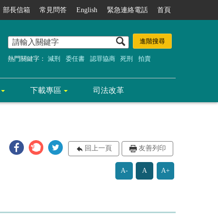
部長信箱
常見問答
English
緊急連絡電話
首頁
熱門關鍵字：
減刑
委任書
認罪協商
死刑
拍賣
下載專區
司法改革
回上一頁
友善列印
A-
A
A+