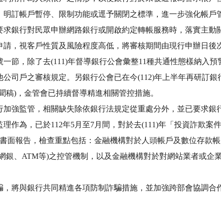
法，明訂帳戶暫停、限制功能或逕予關閉之標準，進一步強化帳戶
要求銀行對民眾申辦網路銀行或開啟約定轉帳服務時，落實主動關
申請，視客戶性質及風險程度高低，將審核期間由現行申辦日後
一節，除了去(111)年督導銀行公會彙整11種共通性態樣納入
公司戶之審核規定。另銀行公會已在今(112)年上半年再研訂
會新聞稿)，金管會已持續督導精進相關管控措施。
行加強監管，相關缺失除依銀行法規定從重處分外，並已要求銀
作為，已於112年5月至7月間，對於去(111)年「投資詐欺案
出書面報告，檢查重點包括：金融機構對於人頭帳戶及數位存款
網銀、ATM等)之控管機制，以及金融機構對於對網站業者或企業
騙，將與銀行共同精進各項防制詐騙措施，並加強跨部會協調合