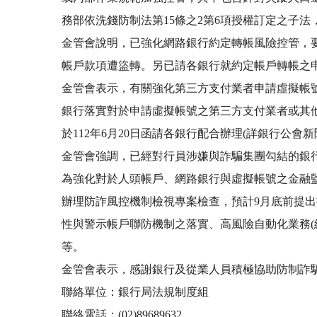
務部依洗錢防制法第15條之2第6項授權訂定之子
金管會說明，已強化網路銀行約定轉帳風險控管，
帳戶款項遭盜轉。另已請各銀行就約定帳戶轉帳之
金管會表示，有關強化第三方支付業者申請虛擬帳號
銀行落實對於申請虛擬帳號之第三方支付業者或其他
於112年6月20日函請各銀行配合辦理(詳銀行公
金管會強調，已經對行員涉嫌與詐騙集團勾結的銀
為強化對於人頭帳戶、網路銀行與虛擬帳號之金融監理
辦理防詐風控機制檢視專案檢查，預計9月底前提
性與警示帳戶聯防機制之落實、高風險自動化業務(
等。
金管會表示，感謝銀行及從業人員積極協助防制詐
聯絡單位：銀行局法規制度組
聯絡電話：(02)89689632