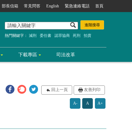
部長信箱
常見問答
English
緊急連絡電話
首頁
熱門關鍵字：
減刑
委任書
認罪協商
死刑
拍賣
下載專區
司法改革
回上一頁
友善列印
A-
A
A+