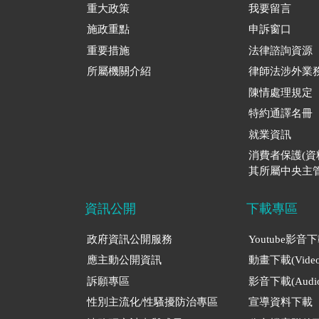
重大政策
我要留言
施政重點
申訴窗口
重要措施
法律諮詢資源
所屬機關介紹
律師法涉外業
陳情處理規定
特約通譯名冊
就業資訊
消費者保護(
其所屬中央主管
資訊公開
下載專區
政府資訊公開服務
Youtube影音
應主動公開資訊
動畫下載(Video
訴願專區
影音下載(Audio
性別主流化/性騷擾防治專區
宣導資料下載