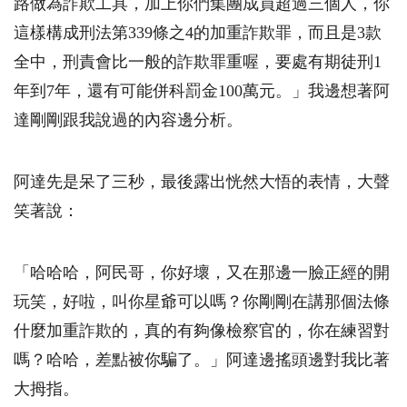
路做為詐欺工具，加上你們集團成員超過三個人，你
這樣構成刑法第
339
條之
4
的加重詐欺罪，而且是
3
款
全中，刑責會比一般的詐欺罪重喔，要處有期徒刑
1
年到
7
年，還有可能併科罰金
100
萬元。」我邊想著阿
達剛剛跟我說過的內容邊分析。
阿達先是呆了三秒，最後露出恍然大悟的表情，大聲
笑著說：
「哈哈哈，阿民哥，你好壞，又在那邊一臉正經的開
玩笑，好啦，叫你星爺可以嗎？你剛剛在講那個法條
什麼加重詐欺的，真的有夠像檢察官的，你在練習對
嗎？哈哈，差點被你騙了。」阿達邊搖頭邊對我比著
大拇指。