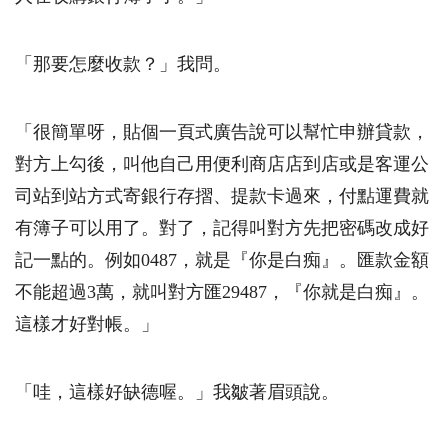
「那要怎麼收款？」我問。
「很簡單呀，貼個一頁式廣告說可以幫忙申辦貸款，
對方上勾後，叫他自己用便利商店店到店或是客運公
司站到站方式寄銀行存摺、提款卡過來，付點運費就
有簿子可以用了。對了，記得叫對方先把密碼改成好
記一點的。例如
0487
，就是『你是白痴』。匯款金額
不能超過
3
萬，就叫對方匯
29487
，『你就是白痴』。
這樣才好對帳。」
「哇，這樣好缺德喔。」我皺著眉頭說。