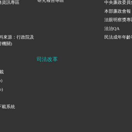
研究報告專區
務資訊專區
中央廉政委員
本部廉政會報
法眼明察獎專
法治QA
資料來源：行政院及
民法成年年齡
機關)
司法改革
下載
)
)
下載系統