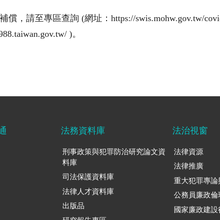
查詢 (網址：https://swis.mohw.gov.tw/cov
aiwan.gov.tw/ )。
通
法務資料庫
法治視窗
刑事政策與犯罪防治研究論文資
法律資源
料庫
法律推廣
司法保護資料庫
重大犯罪專論
法律人才資料庫
公務員廉政倫
出版品
國家廉政建設