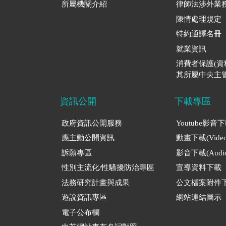
所屬機關介紹
律師法涉外業
陳情處理規定
特約通譯名冊
就業資訊
消費者保護(
其所屬中央主管
資訊公開
下載專區
政府資訊公開服務
Youtube影音
應主動公開資訊
動畫下載(Video
訴願專區
影音下載(Audio
性別主流化/性騷擾防治專區
宣導資料下載
法務研究計畫與成果
公文檔案附件
遊說資訊專區
網站連結圖示
電子公布欄