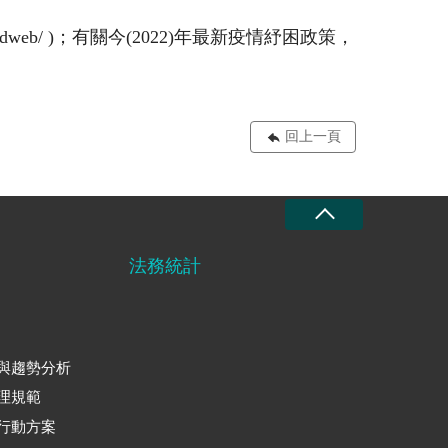
idweb/ )；有關今(2022)年最新疫情紓困政策，
回上一頁
法務統計
與趨勢分析
理規範
行動方案