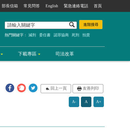
部長信箱
常見問答
English
緊急連絡電話
首頁
熱門關鍵字：
減刑
委任書
認罪協商
死刑
拍賣
下載專區
司法改革
回上一頁
友善列印
A-
A
A+