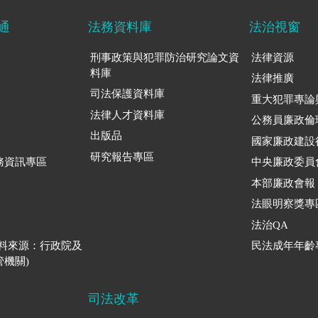
通
法務資料庫
法治視窗
刑事政策與犯罪防治研究論文資
法律資源
料庫
法律推廣
司法保護資料庫
重大犯罪專論
法律人才資料庫
公務員廉政倫
出版品
國家廉政建設
研究報告專區
務資訊專區
中央廉政委員
本部廉政會報
法眼明察獎專
法治QA
資料來源：行政院及
民法成年年齡
機關)
司法改革