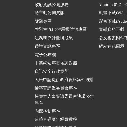
政府資訊公開服務
Youtube影音
應主動公開資訊
動畫下載(Video
訴願專區
影音下載(Audio
性別主流化/性騷擾防治專區
宣導資料下載
法務研究計畫與成果
公文檔案附件
遊說資訊專區
網站連結圖示
電子公布欄
中英網站專有名詞對照
資訊安全行政規則
人民申請提供政府資訊案件統計
檢察官評鑑委員會專區
檢察官人事審議委員會決議公告
專區
內部控制專區
政策宣導廣告經費彙整