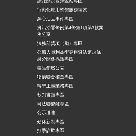
請託關說登錄查察專區
行動化應用軟體服務績效
黑心油品事件專區
貪污治罪條例第4條第1項第3款案
例分享
法務部獎項（勵）專區
公職人員利益衝突迴避法第14條
身分關係揭露專區
毒品銷燬公告
物價聯合稽查專區
轉型正義業務專區
裁判書類專區
司法聯盟鏈專區
公示送達
勤休新制專區
打擊詐欺專區