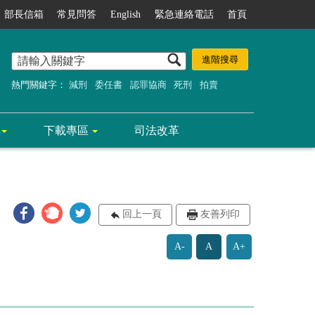
部長信箱
常見問答
English
緊急連絡電話
首頁
熱門關鍵字：
減刑
委任書
認罪協商
死刑
拍賣
下載專區
司法改革
回上一頁
友善列印
A-
A
A+