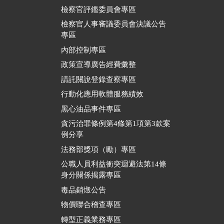
檢察官評鑑委員會專區
檢察官人事審議委員會決議公告
專區
內部控制專區
政策宣導廣告經費彙整
請託關說登錄查察專區
行動化應用軟體服務績效
黑心油品事件專區
貪污治罪條例第4條第1項第3款案
例分享
法務部獎項（勵）專區
公職人員利益衝突迴避法第14條
身分關係揭露專區
毒品銷燬公告
物價聯合稽查專區
轉型正義業務專區