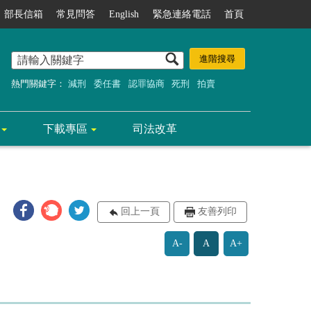
部長信箱
常見問答
English
緊急連絡電話
首頁
熱門關鍵字：
減刑
委任書
認罪協商
死刑
拍賣
下載專區
司法改革
回上一頁
友善列印
A-
A
A+