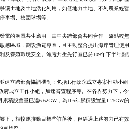
爭議土地及土地活化利用，如低地力土地、不利農業經
停車場、校園球場等。
發電的漁電共生應用，由中央跨部會共同合作，盤點較
敏感區域，劃設漁電專區，且主動整合提出海岸管理使
養殖環境安全。漁電共生先行區已於109年下半年劃設4,
並建立跨部會協調機制：包括1.行政院成立專案推動小組
方政府成立工作小組，加速審查程序等。在各界努力下，今年
累積設置量已達6.62GW，為105年累積設置量1.25GW的
響下，相較原推動目標些許落後，但經過上述努力已有
W的目標努力。