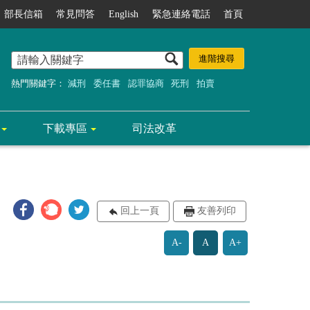
部長信箱
常見問答
English
緊急連絡電話
首頁
熱門關鍵字：
減刑
委任書
認罪協商
死刑
拍賣
下載專區
司法改革
回上一頁
友善列印
A-
A
A+