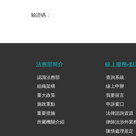
驗證碼：
法務部簡介
線上服務e點
認識法務部
查詢系統
組織架構
線上申辦
重大政策
我要留言
施政重點
申訴窗口
重要措施
法律諮詢資源
所屬機關介紹
律師法涉外業
陳情處理規定