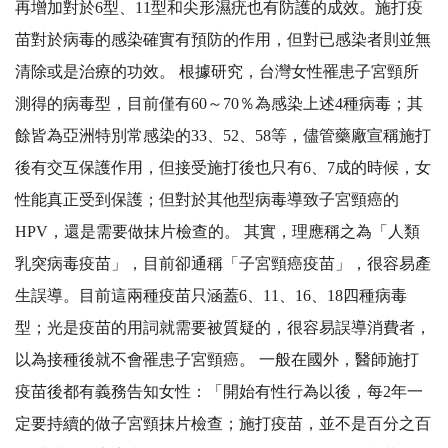
再增加對於6型、11型和尖形濕疣也有防護的成效。施打疫
苗對於病毒的感染確實有預防的作用，但對已感染者則並無
清除或是治療的功效。 根據研究，台灣女性罹患子宮頸所
測得的病毒型，目前僅有60～70％為感染上述4種病毒；其
餘皆為亞洲特別常感染的33、52、58等，儘管藥廠宣稱施打
後有交互保護作用，但接受施打後也只有6、7成的時候，女
性能真正受到保護；但對於其他型病毒導致子宮頸癌的
HPV，還是需要做抹片檢查的。 其實，理應稱之為「人類
乳突病毒疫苗」，目前卻通稱「子宮頸癌疫苗」，很容易產
生誤導。目前這兩種疫苗只涵蓋6、11、16、18四種病毒
型；光是疫苗的用詞就需要被質疑的，很容易誤導消費者，
以為接種後就不會罹患子宮頸癌。 一般在國外，醫師施打
疫苗後都有義務告知女性：「開始有性行為以後，每2年一
定要持續的做子宮頸抹片檢查；施打疫苗，並不是百分之百