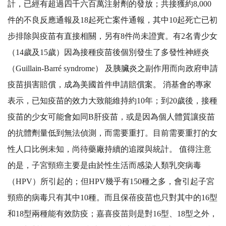
計，已經有超過四千六百萬注射劑的發放；共接獲約8,000
件的不良反應通報及18起死亡案件通報，其中10起死亡已初
步排除與疫苗有直接相關，另有8件尚未證實。有2名青少女
（14歲及15歲）因為接種疫苗後個別發生了多發性神經炎
（Guillain-Barré syndrome） 及胰臟炎之副作用而向政府申請
疫苗損害賠償，成為美國首件申請賠償案。 消基會的專家
表示，已知疫苗的效力大致能維持約10年；到20歲後，接種
疫苗的少女可能會如同B肝疫苗，或是因為個人體質讓疫苗
的抗體劑量低到無法偵測，而需要重打。目前需要重打的女
性人口比例未知，尚待藥廠持續的追蹤與統計。 值得注意
的是，子宮頸癌主要是由於性生活而感染人類乳突病毒
（HPV）所引起的；但HPV幾乎有150種之多，會引起子宮
頸癌的病毒只有其中10種。而且保蓓疫苗也只對其中的16型
和18型兩種能有效防疫；嘉喜疫苗則是對16型、18型之外，