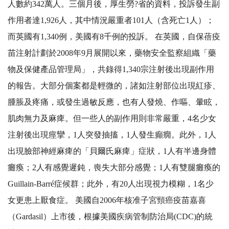
人數約342萬人。三個月後，厚生勞?省的資料，投訴發生副
作用者達1,926人，其中情況嚴重者101人（含死亡1人）；
而英國有1,340例，美國有8千例的投訴。 在英國，自保蓓疫
苗注射計劃於2008年9月展開以來，藥物安全監察組織「藥
物及保健產品管理局」，共錄得1,340宗注射後出現副作用
的報告。大部分個案都是輕微的，諸如注射部位出現紅疹、
腫脹及疼痛，或發生過敏反應，也有人發燒、作嘔、暈眩，
肌肉無力及麻痺。但一些人的副作用則非常嚴重，4名少女
注射後出現痙攣，1人突發抽搐，1人發生癲癇。此外，1人
出現臉部神經麻痺的「貝爾氏麻痺」症狀，1人有半邊身體
癱瘓；2人有感覺遲鈍，喪失大部分感覺；1人有雙腿癱瘓的
Guillain-Barré症候群；此外，有20人出現視力模糊，1名少
女更患上厭食症。 美國自2006年核准子宮頸癌疫苗嘉喜
（Gardasil）上市後，根據美國疾病管制防治局(CDC)的統