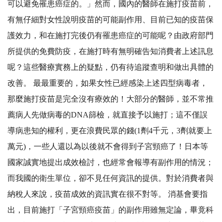
可以避免罹患癌症的。」然而，國內的醫師在施打疫苗前，
有無仔細對女性說明疫苗的可能副作用、目前已知的疫苗保
護效力，和在施打完後仍有罹患癌症的可能呢？由政府部門
所提供的免費防疫，在施打時有無明確告知消費者上述訊息
呢？這些醫療實務上的疑點，仍有待追蹤查明和做出具體的
改善。 最最重要的，如果女性已經感染上述四型病毒者，
那麼施打疫苗是完全沒有療效的！大部分的醫師，並不常推
薦病人先做病毒的DNA篩檢，就直接予以施打；這不僅誤
導病患知的權利，更在浪費民眾的錢(1劑4千元，3劑就要上
萬元)，一些人還以為以後就不會得到子宮頸癌了！日本等
國家誠實地提出成效檢討，也經常會報導有副作用的情況；
而我國的衛生單位，卻不見任何資訊的提供。對於消費者與
納稅人來說，疫苗成效的資訊實在很不對等。 消基會要指
出，目前施打「子宮頸癌疫苗」的副作用雖無定論，畢竟科