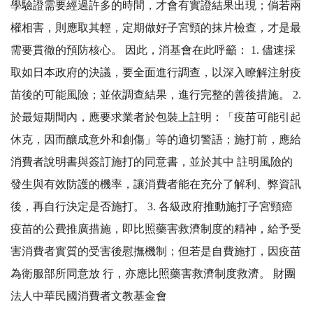
學驗證需要經過許多的時間，才會有實證結果出現；倘若兩
權相害，則應取其輕，定期做好子宮頸的抹片檢查，才是最
需要貫徹的預防核心。 因此，消基會在此呼籲： 1. 儘速採
取如日本政府的決議，要全面進行調查，以深入瞭解注射疫
苗後的可能風險；並依調查結果，進行完整的善後措施。 2.
於最短期間內，應要求業者於包裝上註明：「疫苗可能引起
休克，因而釀成意外和創傷」等的適切警語；施打前，應給
消費者說明書與簽訂施打的同意書，並於其中 註明風險的
發生與有效防護的機率，讓消費者能在充分了解利、弊資訊
後，再自行決定是否施打。 3. 各級政府推動施打子宮頸癌
疫苗的公費推廣措施，即比照藥害救濟制度的精神，給予受
害消費者實質的受害後慰撫機制；但若是自費施打，因疫苗
為衛服部所同意放 行，亦應比照藥害救濟制度救濟。 財團
法人中華民國消費者文教基金會