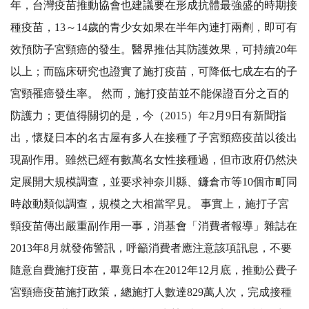
年，台灣疫苗推動協會也建議要在形成抗體最強盛的時期接
種疫苗，13～14歲的青少女如果在半年內連打兩劑，即可有
效預防子宮頸癌的發生。醫界推估其防護效果，可持續20年
以上；而臨床研究也證實了施打疫苗，可降低七成左右的子
宮頸罹癌發生率。 然而，施打疫苗並不能保證百分之百的
防護力；更值得關切的是，今（2015）年2月9日有新聞指
出，懷疑日本的名古屋有多人在接種了子宮頸癌疫苗以後出
現副作用。雖然已經有數萬名女性接種過，但市政府仍然決
定展開大規模調查，並要求神奈川縣、鐮倉市等10個市町同
時啟動類似調查，規模之大相當罕見。 事實上，施打子宮
頸疫苗傳出嚴重副作用一事，消基會「消費者報導」雜誌在
2013年8月就發佈警訊，呼籲消費者應注意該項訊息，不要
隨意自費施打疫苗，畢竟日本在2012年12月底，推動公費子
宮頸癌疫苗施打政策，總施打人數達829萬人次，完成接種