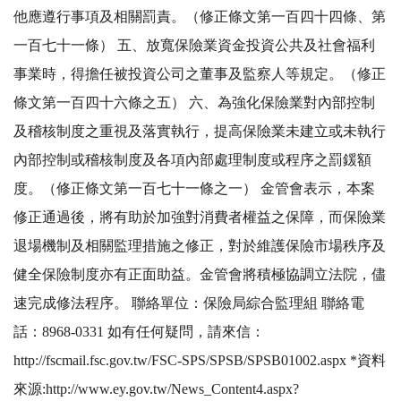
他應遵行事項及相關罰責。（修正條文第一百四十四條、第
一百七十一條） 五、放寬保險業資金投資公共及社會福利
事業時，得擔任被投資公司之董事及監察人等規定。（修正
條文第一百四十六條之五） 六、為強化保險業對內部控制
及稽核制度之重視及落實執行，提高保險業未建立或未執行
內部控制或稽核制度及各項內部處理制度或程序之罰鍰額
度。（修正條文第一百七十一條之一） 金管會表示，本案
修正通過後，將有助於加強對消費者權益之保障，而保險業
退場機制及相關監理措施之修正，對於維護保險市場秩序及
健全保險制度亦有正面助益。金管會將積極協調立法院，儘
速完成修法程序。 聯絡單位：保險局綜合監理組 聯絡電
話：8968-0331 如有任何疑問，請來信：
http://fscmail.fsc.gov.tw/FSC-SPS/SPSB/SPSB01002.aspx *資料
來源:http://www.ey.gov.tw/News_Content4.aspx?