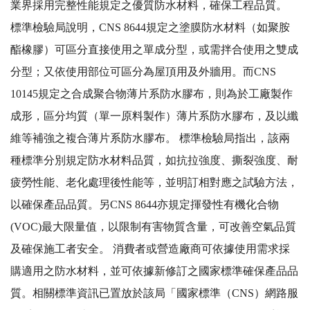
業界採用完整性能規定之優質防水材料，確保工程品質。
標準檢驗局說明，CNS 8644規定之塗膜防水材料（如聚胺
酯橡膠）可區分直接使用之單成分型，或需拌合使用之雙成
分型；又依使用部位可區分為屋頂用及外牆用。而CNS
10145規定之合成聚合物薄片系防水膠布，則為於工廠製作
成形，區分均質（單一原料製作）薄片系防水膠布，及以纖
維等補強之複合薄片系防水膠布。 標準檢驗局指出，該兩
種標準分別規定防水材料品質，如抗拉強度、撕裂強度、耐
疲勞性能、老化處理後性能等，並明訂相對應之試驗方法，
以確保產品品質。另CNS 8644亦規定揮發性有機化合物
(VOC)最大限量值，以限制有害物質含量，可改善空氣品質
及確保施工者安全。 消費者或營造廠商可依據使用需求採
購適用之防水材料，並可依據新修訂之國家標準確保產品品
質。相關標準資訊已置放於該局「國家標準（CNS）網路服