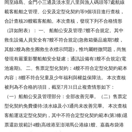
岡至綠島、金門小三通及淡水至八里與漁人碼頭等7處航線
載客船舶之管理、公安及定型化契約等9個項目進行查核，
合計查核20艘載客船舶。本次查核，發現下列不合格情形
（詳如附表）： 一、 船舶公安及管理:7艘不合規定。其中
救生設備人員安全有7艘不符合規定(急救箱藥品逾期5艘，
其餘2艘為救生圈救生衣標示問題)，惟均屬輕微問題，尚無
發現有嚴重影響船舶安全疑慮；通訊設備有1艘不合規定(電
池逾期)。 二、售票定型化契約：4艘不符合定型化契約範本
內容；8艘不符合兒童及少年福利與權益保障法。 本次查核
被列為不合格的項目，截至7月31日止複查情形如下：
（一）船舶公安及管理部分：全部改善完畢。（二）售票定
型化契約免費優待:淡水線及小3通尚未改善完畢。 本次查核
客船運送定型化契約，其中不符合定型化契約範本(第3條)退
票還款規範計4艘(高雄港至澎湖馬公港線1艘、嘉義布袋港