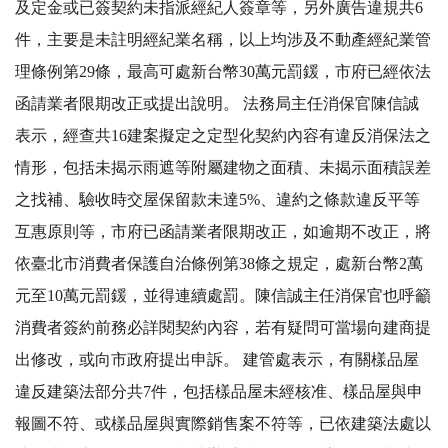
及定金或已簽契約未指派經紀人簽章等，另外廣告違規共6
件，主要是未註明經紀業名稱，以上均涉及不動產經紀業管
理條例第29條，最高可處新台幣30萬元罰鍰，市府已經依法
函請業者限期改正或提出說明。 法務局主任消保官陳信誠
表示，經查共16建案擬定之定型化契約內容有違反消保法之
情形，包括未揭示雨遮等附屬建物之面積、未揭示面積誤差
之找補、驗收時交屋保留款未達5%、違約之條款違反平等
互惠原則等，市府已函請業者限期改正，如逾期不改正，將
依臺北市消費者保護自治條例第38條之規定，處新台幣2萬
元至10萬元罰鍰，並得連續處罰。陳信誠主任消保官也呼籲
消費者簽約前務必詳閱契約內容，若有疑問可當場向建商提
出修改，或向市政府提出申訴。 建管處表示，有關樣品屋
違反建築法部分共7件，包括樣品屋未經核准、樣品屋與申
報圖不符、或樣品屋與實際銷售案不符等，已依建築法處以