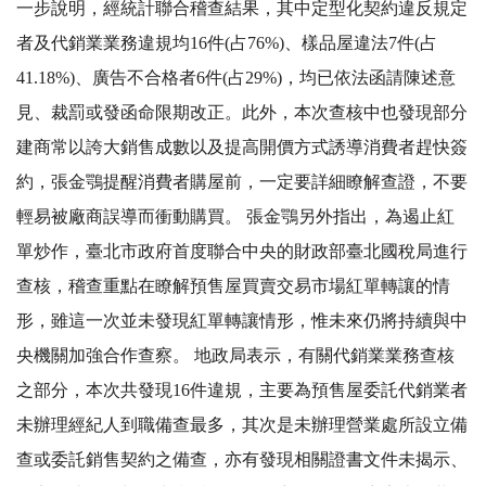
一步說明，經統計聯合稽查結果，其中定型化契約違反規定
者及代銷業業務違規均16件(占76%)、樣品屋違法7件(占
41.18%)、廣告不合格者6件(占29%)，均已依法函請陳述意
見、裁罰或發函命限期改正。此外，本次查核中也發現部分
建商常以誇大銷售成數以及提高開價方式誘導消費者趕快簽
約，張金鶚提醒消費者購屋前，一定要詳細瞭解查證，不要
輕易被廠商誤導而衝動購買。 張金鶚另外指出，為遏止紅
單炒作，臺北市政府首度聯合中央的財政部臺北國稅局進行
查核，稽查重點在瞭解預售屋買賣交易市場紅單轉讓的情
形，雖這一次並未發現紅單轉讓情形，惟未來仍將持續與中
央機關加強合作查察。 地政局表示，有關代銷業業務查核
之部分，本次共發現16件違規，主要為預售屋委託代銷業者
未辦理經紀人到職備查最多，其次是未辦理營業處所設立備
查或委託銷售契約之備查，亦有發現相關證書文件未揭示、