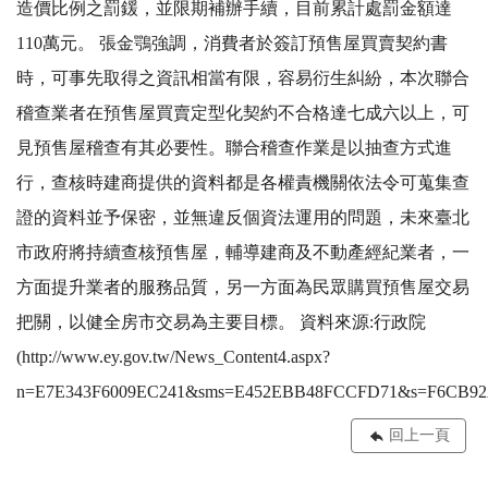
造價比例之罰鍰，並限期補辦手續，目前累計處罰金額達
110萬元。 張金鶚強調，消費者於簽訂預售屋買賣契約書
時，可事先取得之資訊相當有限，容易衍生糾紛，本次聯合
稽查業者在預售屋買賣定型化契約不合格達七成六以上，可
見預售屋稽查有其必要性。聯合稽查作業是以抽查方式進
行，查核時建商提供的資料都是各權責機關依法令可蒐集查
證的資料並予保密，並無違反個資法運用的問題，未來臺北
市政府將持續查核預售屋，輔導建商及不動產經紀業者，一
方面提升業者的服務品質，另一方面為民眾購買預售屋交易
把關，以健全房市交易為主要目標。 資料來源:行政院
(http://www.ey.gov.tw/News_Content4.aspx?
n=E7E343F6009EC241&sms=E452EBB48FCCFD71&s=F6CB92
回上一頁