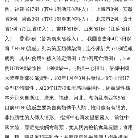
例、福建省17例（其中1例浙江省移入）、上海市8例、安徽
省8例、廣西3例（其中1例廣東省移入）、北京市2例、貴州
省1例（浙江省移入）、吉林省1例、山東省1例（江蘇省移
入），香港8例（皆為廣東省移入）。 我國自去年4月3日起
將「H7N9流感」列為第五類傳染病，迄今累計共571例通報
病例，其中2例境外移入確定病例（含1例死亡病例），568
例H7N9檢驗陰性，1例檢驗中。 指揮中心指出，依據中國
大陸農業部公佈資料，103年1月至3月共發現148份血清H7
亞型抗體陽性，及28份H7N9禽流感病毒陽性，病毒陽性樣
本分別來自浙江、廣東、福建、河北、湖南及廣西等5省。
目前H7N9流感主要為自禽類傳予人類，惟可能有有限的、
非持續性的人傳人情形。 指揮中心再次提醒國人，前往中
國大陸，應避免接觸禽鳥類，尤其切勿撿拾禽鳥屍體；食用
雞、鴨、鵝及蛋類要熟食；並應落實洗手等個人衛生措施，