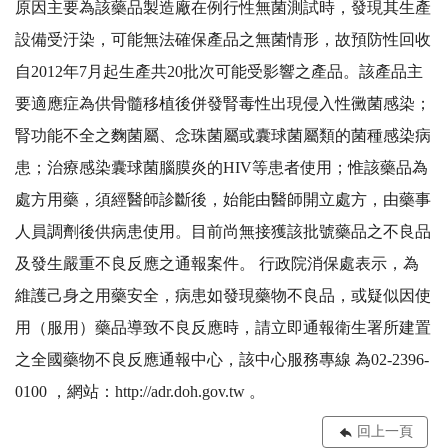
原因主要為該藥品製造廠在例行性無菌測試時，發現其生產
設備受汙染，可能無法確保產品之無菌情形，故預防性回收
自2012年7月起生產共20批次可能受影響之產品。該產品主
要適應症為供骨髓移植後併發腎毒性出現侵入性黴菌感染；
腎功能不全之麴菌屬、念珠菌屬或囊球菌屬類的菌種感染病
患；治療感染囊球菌腦膜炎的HIV等患者使用；惟該藥品為
處方用藥，須經醫師診斷後，始能由醫師開立處方，由藥事
人員調劑後供病患使用。目前尚無接獲該批號藥品之不良品
及發生嚴重不良反應之通報案件。 行政院消保處表示，為
維護己身之用藥安全，病患如發現藥物不良品，或疑似因使
用（服用）藥品導致不良反應時，請立即通報衛生署所建置
之全國藥物不良反應通報中心，該中心服務專線 為02-2396-
0100 ，網站：http://adr.doh.gov.tw 。
回上一頁