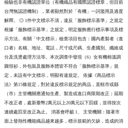
檢驗也非有機認證單位（有機織品有國際認證標章，但目前
台灣無認證機制），業者顯然對於「有機」一詞濫用及過度
解釋。 ◎ 1件中文標示不清，違反「服飾標示基準」之規定
根據「服飾標示基準」之規定，明定服飾應行標示事項及標
示方法。有關「中文標示」檢查項目包含：國內產製者（進
口者）名稱、地址、電話，尺寸或尺碼、生產國別、纖維成
分及洗燙處理方法等。本次調查中發現（6）女有機棉溫調
圓領衫，外包裝及服飾本體皆不符合「服飾標示基準」規
定，未設有中文標示，明顯有違規定。 依據《商品標示
法》第15條規定，對於違反標示規定的商品，直轄市或縣
（市）主管機關應通知生產、製造或進口商限期改正；屆期
不改正者，處新臺幣2萬元以上20萬元以下罰鍰，並得按次
連續處罰至改正為止。 消基會呼籲 1、 主管機關：隨著市
面上發熱性機能織品越來越多，標示規範的欠缺，造成的消