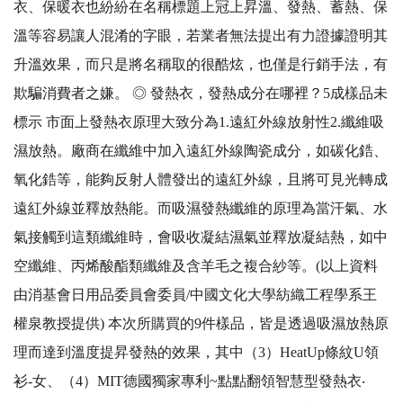
衣、保暖衣也紛紛在名稱標題上冠上昇溫、發熱、蓄熱、保
溫等容易讓人混淆的字眼，若業者無法提出有力證據證明其
升溫效果，而只是將名稱取的很酷炫，也僅是行銷手法，有
欺騙消費者之嫌。 ◎ 發熱衣，發熱成分在哪裡？5成樣品未
標示 市面上發熱衣原理大致分為1.遠紅外線放射性2.纖維吸
濕放熱。廠商在纖維中加入遠紅外線陶瓷成分，如碳化鋯、
氧化鋯等，能夠反射人體發出的遠紅外線，且將可見光轉成
遠紅外線並釋放熱能。而吸濕發熱纖維的原理為當汗氣、水
氣接觸到這類纖維時，會吸收凝結濕氣並釋放凝結熱，如中
空纖維、丙烯酸酯類纖維及含羊毛之複合紗等。(以上資料
由消基會日用品委員會委員/中國文化大學紡織工程學系王
權泉教授提供) 本次所購買的9件樣品，皆是透過吸濕放熱原
理而達到溫度提昇發熱的效果，其中（3）HeatUp條紋U領
衫-女、（4）MIT德國獨家專利~點點翻領智慧型發熱衣‧