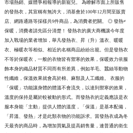
市場熱銷、媒體爭相報導的新寵兒。 為瞭解市面上所販售
的發熱衣，其宣稱有無誇大，消基會於100年12月間至販賣
店、網路通路等採樣共9件商品，為消費者把關。 ◎ 發熱≠
保暖，消費者請先區分清楚！ 發熱衣的廣大商機讓今年度
加入戰場的業者增加，舉凡發熱衣、昇（升）溫衣、暖暖
衣、極暖衣等相似、相近的名稱商品紛紛出籠。但是發熱衣
不等於保暖衣，一般的衣物皆有禦寒的效果，保暖效力依服
飾本身的織品材質不同而有所差異，例如羊毛、蠶絲等動物
性纖維，保溫效果就會高於棉、麻類及人工纖維。 衣服的
「保暖」功能讓身體的體溫不會流失，以達到禦寒的效果，
溫度的保持是屬於較被動的形式。而發熱衣的定義應該是衣
服本身能「主動」提供人體的溫度，「保溫」是基本配備，
「昇溫、發熱」才是此類衣物的功能訴求。當發熱衣成為冬
天最夯的商品時，為增加買氣及提高銷售量，連普通的衛生