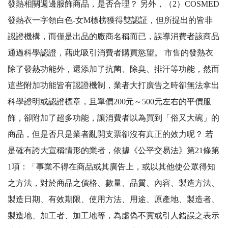
發熱相關週邊服飾商品，是否合理？ 另外，（2）COSMED
發熱衣一字領白色-女M標榜獲得雙認証，但所提出的皆非
認證機構，而僅是出品的廠商名稱而已，誤導消費者該商品
通過科學認證，藉此吸引消費者購買慾望。 市售的發熱衣
除了發熱功能外，還添加了抗菌、除臭、排汗等功能，然而
這些附加功能皆有認證機制，業者大打廣告之時卻無法拿出
科學證明或認證標章，且單價200元～500元左右的平價服
飾，卻附加了超多功能，讓消費者以為買到「俗又大碗」的
商品，但是否只是業者亂開支票卻沒有真正的效力呢？ 若
是確有誇大宣稱情形的業者，依據《公平交易法》第21條第
1項：「事業不得在商品或其廣告上，或以其他使公眾得知
之方法，對於商品之價格、數量、品質、內容、製造方法、
製造日期、有效期限、使用方法、用途、原產地、製造者、
製造地、加工者、加工地等，為虛偽不實或引人錯誤之表示