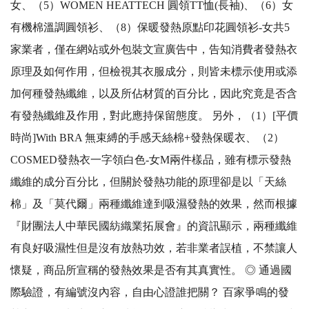
女、（5）WOMEN HEATTECH 圓領TT恤(長袖)、（6）女
有機棉溫調圓領衫、（8）保暖發熱原點印花圓領衫-女共5
家業者，僅在網站或外包裝文宣廣告中，告知消費者發熱衣
原理及如何作用，但檢視其衣服成分，則皆未標示使用或添
加何種發熱纖維，以及所佔材質的百分比，因此究竟是否含
有發熱纖維及作用，對此應持保留態度。 另外，（1）[平價
時尚]With BRA 無束縛的手感天絲棉+發熱保暖衣、（2）
COSMED發熱衣一字領白色-女M兩件樣品，雖有標示發熱
纖維的成分百分比，但關於發熱功能的原理卻是以「天絲
棉」及「莫代爾」兩種纖維達到吸濕發熱的效果，然而根據
『財團法人中華民國紡織業拓展會』的資訊顯示，兩種纖維
有良好吸濕性但是沒有放熱功效，若非業者誤植，不禁讓人
懷疑，商品所宣稱的發熱效果是否有其真實性。 ◎ 通過國
際驗證，有編號沒內容，自由心證誰把關？ 百家爭鳴的發