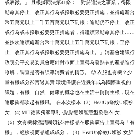
或表徵。」 且根據同法第41條：「對於違法之事業，得限
期命其停止、改正其行為或採取必要更正措施，並得處新台
幣五萬元以上二千五百萬元以下罰鍰；逾期仍不停止、改正
或行為或未採取必要更正措施者，得繼續限期命其停止……
並按次連續處新台幣十萬元以上五千萬元以下罰鍰，至停
止、改正其行為或採取必要更正措施為止。」消基會建議行
政院公平交易委員會應針對市面上宣稱為發熱衣的產品進行
瞭解，調查是否有誤導消費者的情形。 ◎ 衣服也有機？少
量有機成分卻言過其實 環境保護在近幾年成為國際重視的
議題，有機、自然、健康的概念也在生活中悄悄生根，現在
連服飾都吹起有機風。 在本次樣本（3）HeatUp條紋U領衫-
女、(4) MIT德國獨家專利~點點翻領智慧型發熱衣‧女、
（6）女有機棉溫調圓領衫3件樣品在服飾廣告上宣稱為「有
機」，經檢視商品組成成分，（3）HeatUp條紋U領衫-女所