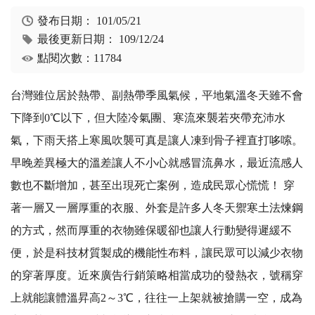
發布日期：
101/05/21
最後更新日期：
109/12/24
點閱次數：11784
台灣雖位居於熱帶、副熱帶季風氣候，平地氣溫冬天雖不會
下降到0℃以下，但大陸冷氣團、寒流來襲若夾帶充沛水
氣，下雨天搭上寒風吹襲可真是讓人凍到骨子裡直打哆嗦。
早晚差異極大的溫差讓人不小心就感冒流鼻水，最近流感人
數也不斷增加，甚至出現死亡案例，造成民眾心慌慌！ 穿
著一層又一層厚重的衣服、外套是許多人冬天禦寒土法煉鋼
的方式，然而厚重的衣物雖保暖卻也讓人行動變得遲緩不
便，於是科技材質製成的機能性布料，讓民眾可以減少衣物
的穿著厚度。近來廣告行銷策略相當成功的發熱衣，號稱穿
上就能讓體溫昇高2～3℃，往往一上架就被搶購一空，成為