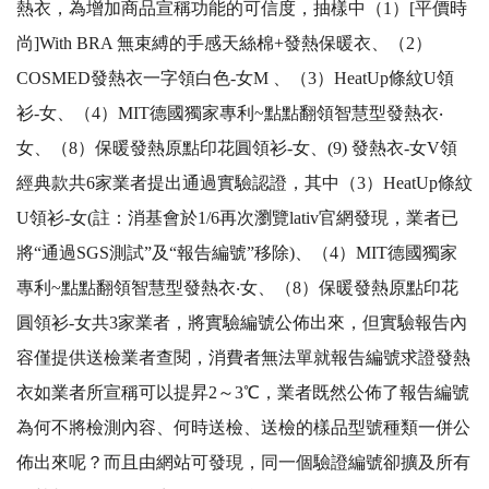
熱衣，為增加商品宣稱功能的可信度，抽樣中（1）[平價時
尚]With BRA 無束縛的手感天絲棉+發熱保暖衣、（2）
COSMED發熱衣一字領白色-女M 、（3）HeatUp條紋U領
衫-女、（4）MIT德國獨家專利~點點翻領智慧型發熱衣‧
女、（8）保暖發熱原點印花圓領衫-女、(9) 發熱衣-女V領
經典款共6家業者提出通過實驗認證，其中（3）HeatUp條紋
U領衫-女(註：消基會於1/6再次瀏覽lativ官網發現，業者已
將“通過SGS測試”及“報告編號”移除)、（4）MIT德國獨家
專利~點點翻領智慧型發熱衣‧女、（8）保暖發熱原點印花
圓領衫-女共3家業者，將實驗編號公佈出來，但實驗報告內
容僅提供送檢業者查閱，消費者無法單就報告編號求證發熱
衣如業者所宣稱可以提昇2～3℃，業者既然公佈了報告編號
為何不將檢測內容、何時送檢、送檢的樣品型號種類一併公
佈出來呢？而且由網站可發現，同一個驗證編號卻擴及所有