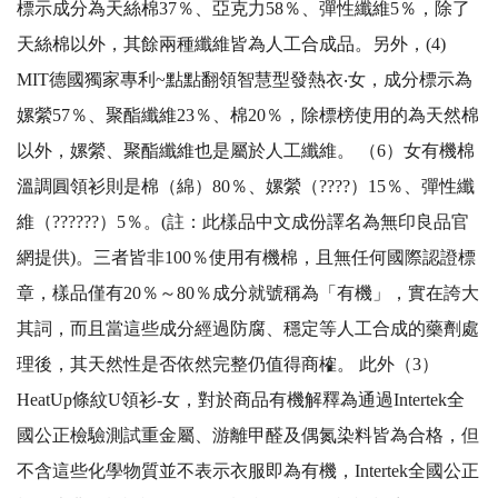
標示成分為天絲棉37％、亞克力58％、彈性纖維5％，除了
天絲棉以外，其餘兩種纖維皆為人工合成品。另外，(4)
MIT德國獨家專利~點點翻領智慧型發熱衣‧女，成分標示為
嫘縈57％、聚酯纖維23％、棉20％，除標榜使用的為天然棉
以外，嫘縈、聚酯纖維也是屬於人工纖維。 （6）女有機棉
溫調圓領衫則是棉（綿）80％、嫘縈（????）15％、彈性纖
維（??????）5％。(註：此樣品中文成份譯名為無印良品官
網提供)。三者皆非100％使用有機棉，且無任何國際認證標
章，樣品僅有20％～80％成分就號稱為「有機」，實在誇大
其詞，而且當這些成分經過防腐、穩定等人工合成的藥劑處
理後，其天然性是否依然完整仍值得商榷。 此外（3）
HeatUp條紋U領衫-女，對於商品有機解釋為通過Intertek全
國公正檢驗測試重金屬、游離甲醛及偶氮染料皆為合格，但
不含這些化學物質並不表示衣服即為有機，Intertek全國公正