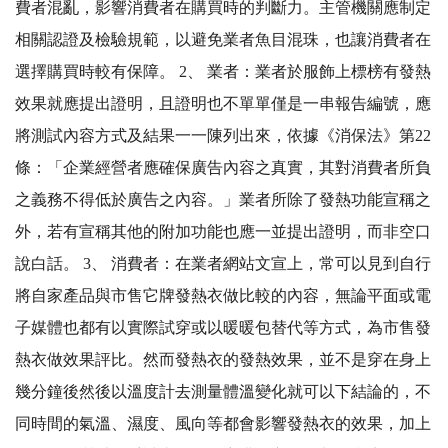
費者混亂，影響消費者在購買時的判斷力。主管機關應制定
相關認證及檢驗規範，以避免業者魚目混珠，也讓消費者在
選擇購買時較有保障。 2、 業者：業者於服飾上標榜有發熱
效果就應提出證明，且證明也不單單僅是一串報告編號，應
將測試內容方式及結果一一陳列出來，依據《消保法》第22
條：「企業經營者應確保廣告內容之真實，其對消費者所負
之義務不得低於廣告之內容。」業者所除了發熱功能宣稱之
外，若有宣稱其他的附加功能也應一並提出證明，而非空口
說白話。 3、 消費者：在業者網站文宣上，常可以見到自行
將自家產品與市售它牌發熱衣做比較的內容，無論平面或電
子媒體也都有以實際試穿或以暖暖包替代等方式，為市售發
熱衣做效果評比。然而發熱衣的發熱效果，並不是穿在身上
幾分鐘後然後以溫度計去測量體溫變化就可以下結論的，不
同時間的氣溫、濕度、風向等都會影響發熱衣的效果，加上