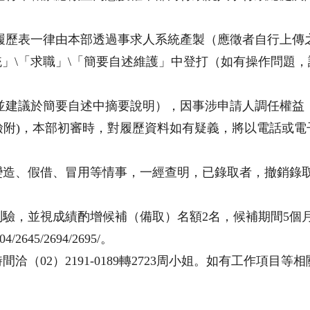
履歷表一律由本部透過事求人系統產製（應徵者自行上傳
統」\「求職」\「簡要自述維護」中登打（如有操作問題
並建議於簡要自述中摘要說明），因事涉申請人調任權益
檢附)，本部初審時，對履歷資料如有疑義，將以電話或
變造、假借、冒用等情事，一經查明，已錄取者，撤銷錄
測驗，並視成績酌增候補（備取）名額2名，候補期間5個
/2645/2694/2695/。
02）2191-0189轉2723周小姐。如有工作項目等相關