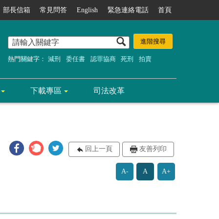
部長信箱
常見問答
English
緊急連絡電話
首頁
熱門關鍵字：
減刑
委任書
認罪協商
死刑
拍賣
下載專區
司法改革
回上一頁
友善列印
A-
A
A+