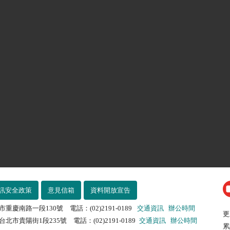
訊安全政策
意見信箱
資料開放宣告
市重慶南路一段130號 電話：(02)2191-0189
交通資訊
辦公時間
更
北市貴陽街1段235號 電話：(02)2191-0189
交通資訊
辦公時間
累