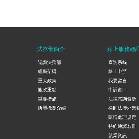
法務部簡介
線上服務e點
認識法務部
查詢系統
組織架構
線上申辦
重大政策
我要留言
施政重點
申訴窗口
重要措施
法律諮詢資源
所屬機關介紹
律師法涉外業
陳情處理規定
特約通譯名冊
就業資訊