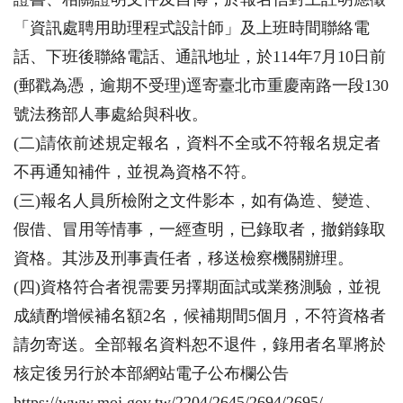
「資訊處聘用助理程式設計師」及上班時間聯絡電
話、下班後聯絡電話、通訊地址，於114年7月10日前
(郵戳為憑，逾期不受理)逕寄臺北市重慶南路一段130
號法務部人事處給與科收。
(二)請依前述規定報名，資料不全或不符報名規定者
不再通知補件，並視為資格不符。
(三)報名人員所檢附之文件影本，如有偽造、變造、
假借、冒用等情事，一經查明，已錄取者，撤銷錄取
資格。其涉及刑事責任者，移送檢察機關辦理。
(四)資格符合者視需要另擇期面試或業務測驗，並視
成績酌增候補名額2名，候補期間5個月，不符資格者
請勿寄送。全部報名資料恕不退件，錄用者名單將於
核定後另行於本部網站電子公布欄公告
https://www.moj.gov.tw/2204/2645/2694/2695/。