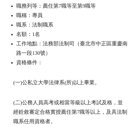
職務列等：薦任第
7
職等至第
9
職等
職稱：專員
職系：法制職系
名額：
1
名
工作地點：法務部法制司（臺北市中正區重慶南
路一段
130
號）
資格條件：
(一
)
公私立大學法律系
(
所
)
以上畢業。
(二
)
公務人員高考或相當等級以上考試及格，並
經銓敘審定合格實授薦任第
7
職等以上，及具法制
職系任用資格者。