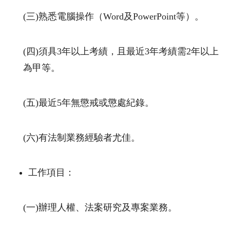
(三
)
熟悉電腦操作（
Word
及
PowerPoint
等）。
(四
)
須具
3
年以上考績，且最近
3
年考績需
2
年以上
為甲等。
(五
)
最近
5
年無懲戒或懲處紀錄。
(六
)
有法制業務經驗者尤佳。
工作項目：
(一
)
辦理人權、法案研究及專案業務。