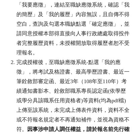
「我要應徵」，連結至職缺應徵系統，確認「我
的簡歷」及「我的履歷」內容無誤，且自傳不得
空白，查詢及勾選本職缺點選「確定應徵」，並
請同意授權本部得直接向人事行政總處取得投件
者完整履歷資料，未授權開放取得履歷者恕不受
理報名。
完成授權後，至職缺應徵系統
-
點選「我的應
徵」，將考試及格證書、最高學歷證書、最近一
筆銓敘部審定函、最近
3
年（
108
年至
110
年）考
績通知書影本、銓敘部職系專長認定函
(
依學歷
或學分具該職系任用資格者
)
等資料
(
均為
pdf
檔
)
上傳至該系統，未完成上傳表件資料，資料不全
或不符報名規定者不再通知補件，並視為資格不
符。
因事涉申請人調任權益，請於報名前先行確