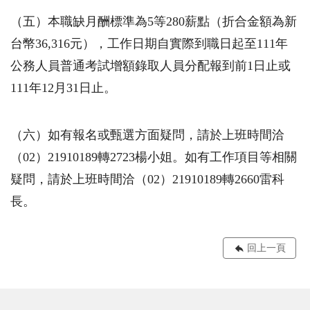
（五）本職缺月酬標準為
5
等
280
薪點（折合金額為新
台幣
36,316
元），工作日期自實際到職日起至
111
年
公務人員普通考試增額錄取人員分配報到前
1
日止或
111
年
12
月
31
日止。
（六）如有報名或甄選方面疑問，請於上班時間洽
（
02
）
21910189
轉
2723
楊小姐。如有工作項目等相關
疑問，請於上班時間洽（
02
）
21910189
轉
2660
雷科
長。
回上一頁