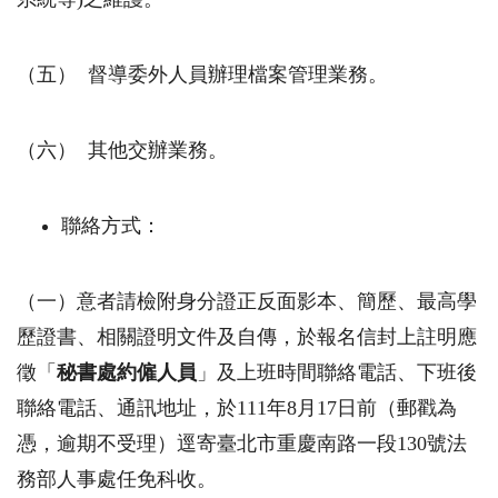
（五）
督導委外人員辦理檔案管理業務。
（六）
其他交辦業務。
聯絡方式：
（一）意者請檢附身分證正反面影本、簡歷、最高學
歷證書、相關證明文件及自傳，於報名信封上註明應
徵「
秘書處約僱人員
」及上班時間聯絡電話、下班後
聯絡電話、通訊地址，於
111
年
8
月
17
日前（郵戳為
憑，逾期不受理）逕寄臺北市重慶南路一段
130
號法
務部人事處任免科收。