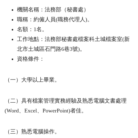
機關名稱：法務部（秘書處）
職稱：約僱人員
(
職務代理人
)
。
名額：
1
名。
工作地點：法務部秘書處檔案科土城檔案室
(
新
北市土城區石門路
6
巷
3
號
)
。
資格條件：
（一）大學以上畢業。
（二）具有檔案管理實務經驗及熟悉電腦文書處理
(Word
、
Excel
、
PowerPoint)
者佳。
（三）熟悉電腦操作。