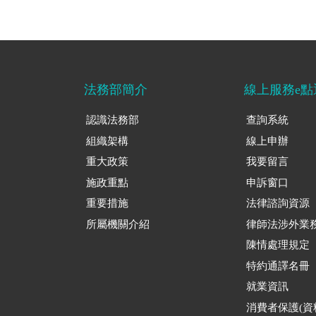
法務部簡介
線上服務e點
認識法務部
查詢系統
組織架構
線上申辦
重大政策
我要留言
施政重點
申訴窗口
重要措施
法律諮詢資源
所屬機關介紹
律師法涉外業
陳情處理規定
特約通譯名冊
就業資訊
消費者保護(