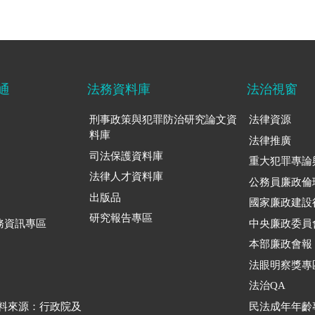
通
法務資料庫
法治視窗
刑事政策與犯罪防治研究論文資
法律資源
料庫
法律推廣
司法保護資料庫
重大犯罪專論
法律人才資料庫
公務員廉政倫
出版品
國家廉政建設
研究報告專區
務資訊專區
中央廉政委員
本部廉政會報
法眼明察獎專
法治QA
資料來源：行政院及
民法成年年齡