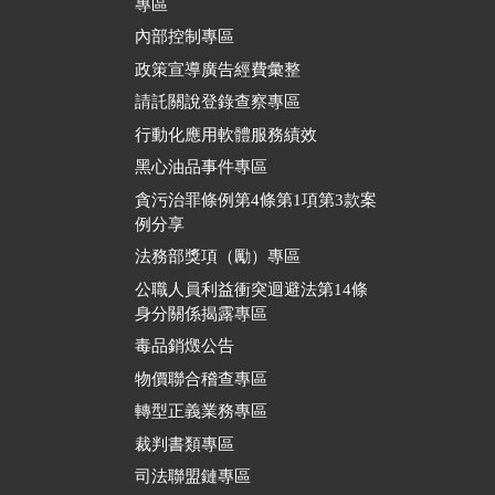
專區
內部控制專區
政策宣導廣告經費彙整
請託關說登錄查察專區
行動化應用軟體服務績效
黑心油品事件專區
貪污治罪條例第4條第1項第3款案
例分享
法務部獎項（勵）專區
公職人員利益衝突迴避法第14條
身分關係揭露專區
毒品銷燬公告
物價聯合稽查專區
轉型正義業務專區
裁判書類專區
司法聯盟鏈專區