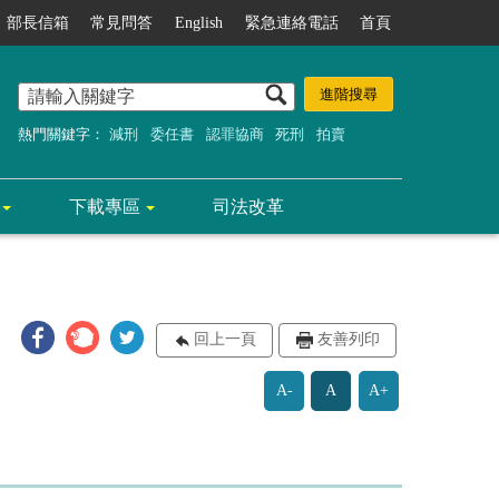
部長信箱
常見問答
English
緊急連絡電話
首頁
熱門關鍵字：
減刑
委任書
認罪協商
死刑
拍賣
下載專區
司法改革
回上一頁
友善列印
A-
A
A+