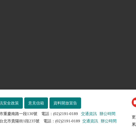
訊安全政策
意見信箱
資料開放宣告
市重慶南路一段130號 電話：(02)2191-0189
交通資訊
辦公時間
更
北市貴陽街1段235號 電話：(02)2191-0189
交通資訊
辦公時間
累