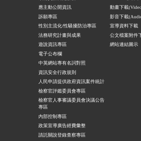
應主動公開資訊
動畫下載(Video
訴願專區
影音下載(Audio
性別主流化/性騷擾防治專區
宣導資料下載
法務研究計畫與成果
公文檔案附件
遊說資訊專區
網站連結圖示
電子公布欄
中英網站專有名詞對照
資訊安全行政規則
人民申請提供政府資訊案件統計
檢察官評鑑委員會專區
檢察官人事審議委員會決議公告
專區
內部控制專區
政策宣導廣告經費彙整
請託關說登錄查察專區