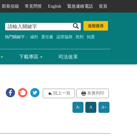
部長信箱
常見問答
English
緊急連絡電話
首頁
熱門關鍵字：
減刑
委任書
認罪協商
死刑
拍賣
下載專區
司法改革
回上一頁
友善列印
A-
A
A+