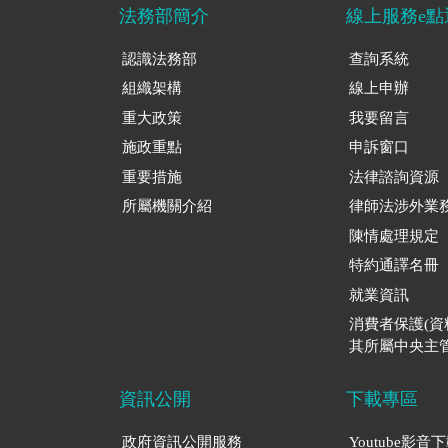
法務部簡介
線上服務e點
認識法務部
查詢系統
組織架構
線上申辦
重大政策
我要留言
施政重點
申訴窗口
重要措施
法律諮詢資源
所屬機關介紹
律師法涉外業
陳情處理規定
特約通譯名冊
就業資訊
消費者保護(
其所屬中央主管
資訊公開
下載專區
政府資訊公開服務
Youtube影音