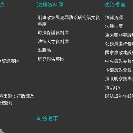
通
法務資料庫
法治視窗
刑事政策與犯罪防治研究論文資
法律資源
料庫
法律推廣
司法保護資料庫
重大犯罪專論
法律人才資料庫
公務員廉政倫
出版品
國家廉政建設
研究報告專區
務資訊專區
中央廉政委員
本部廉政會報
法眼明察獎專
法治QA
資料來源：行政院及
民法成年年齡
機關)
司法改革
下載