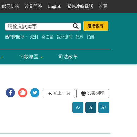
部長信箱
常見問答
English
緊急連絡電話
首頁
熱門關鍵字：
減刑
委任書
認罪協商
死刑
拍賣
下載專區
司法改革
回上一頁
友善列印
A-
A
A+