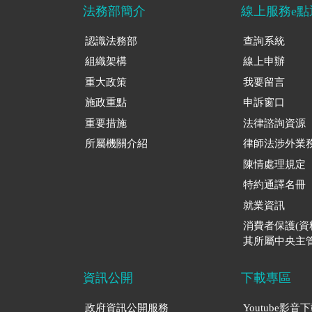
法務部簡介
線上服務e點
認識法務部
查詢系統
組織架構
線上申辦
重大政策
我要留言
施政重點
申訴窗口
重要措施
法律諮詢資源
所屬機關介紹
律師法涉外業
陳情處理規定
特約通譯名冊
就業資訊
消費者保護(
其所屬中央主管
資訊公開
下載專區
政府資訊公開服務
Youtube影音