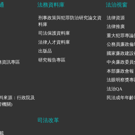
通
法務資料庫
法治視窗
刑事政策與犯罪防治研究論文資
法律資源
料庫
法律推廣
司法保護資料庫
重大犯罪專論
法律人才資料庫
公務員廉政倫
出版品
國家廉政建設
研究報告專區
務資訊專區
中央廉政委員
本部廉政會報
法眼明察獎專
法治QA
資料來源：行政院及
民法成年年齡
機關)
司法改革
下載