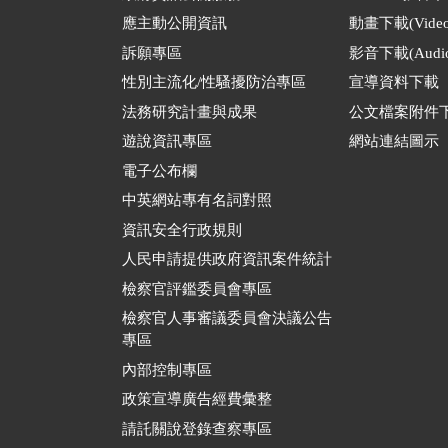
應主動公開資訊
動畫下載(Video
訴願專區
影音下載(Audio
性別主流化/性騷擾防治專區
宣導資料下載
法務研究計畫與成果
公文檔案附件
遊說資訊專區
網站連結圖示
電子公布欄
中英網站專有名詞對照
資訊安全行政規則
人民申請提供政府資訊案件統計
檢察官評鑑委員會專區
檢察官人事審議委員會決議公告
專區
內部控制專區
政策宣導廣告經費彙整
請託關說登錄查察專區