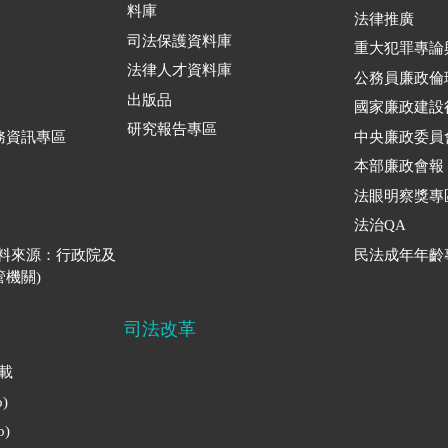
料庫
法律推廣
司法保護資料庫
重大犯罪專論
法律人才資料庫
公務員廉政倫
出版品
國家廉政建設
研究報告專區
務資訊專區
中央廉政委員
本部廉政會報
法眼明察獎專
法治QA
資料來源：行政院及
民法成年年齡
機關)
司法改革
下載
)
)