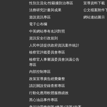
性別主流化/性騷擾防治專區
宣導資料下載
法務研究計畫與成果
公文檔案附件
遊說資訊專區
網站連結圖示
電子公布欄
中英網站專有名詞對照
資訊安全行政規則
人民申請提供政府資訊案件統計
檢察官評鑑委員會專區
檢察官人事審議委員會決議公告
專區
內部控制專區
政策宣導廣告經費彙整
請託關說登錄查察專區
行動化應用軟體服務績效
黑心油品事件專區
貪污治罪條例第4條第1項第3款案