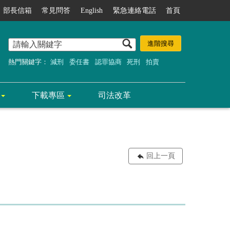
部長信箱
常見問答
English
緊急連絡電話
首頁
熱門關鍵字：
減刑
委任書
認罪協商
死刑
拍賣
下載專區
司法改革
回上一頁