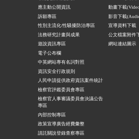
應主動公開資訊
動畫下載(Video
訴願專區
影音下載(Audio
性別主流化/性騷擾防治專區
宣導資料下載
法務研究計畫與成果
公文檔案附件
遊說資訊專區
網站連結圖示
電子公布欄
中英網站專有名詞對照
資訊安全行政規則
人民申請提供政府資訊案件統計
檢察官評鑑委員會專區
檢察官人事審議委員會決議公告
專區
內部控制專區
政策宣導廣告經費彙整
請託關說登錄查察專區