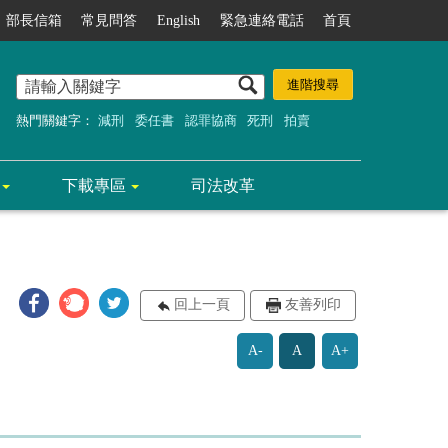
部長信箱
常見問答
English
緊急連絡電話
首頁
熱門關鍵字：
減刑
委任書
認罪協商
死刑
拍賣
下載專區
司法改革
回上一頁
友善列印
A-
A
A+