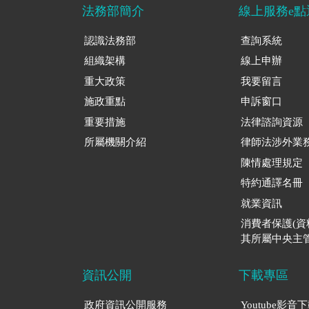
法務部簡介
線上服務e點
認識法務部
查詢系統
組織架構
線上申辦
重大政策
我要留言
施政重點
申訴窗口
重要措施
法律諮詢資源
所屬機關介紹
律師法涉外業
陳情處理規定
特約通譯名冊
就業資訊
消費者保護(
其所屬中央主管
資訊公開
下載專區
政府資訊公開服務
Youtube影音