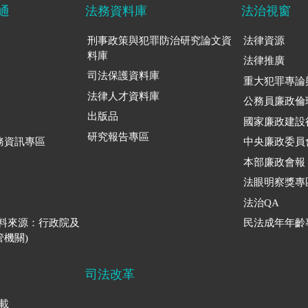
通
法務資料庫
法治視窗
刑事政策與犯罪防治研究論文資
法律資源
料庫
法律推廣
司法保護資料庫
重大犯罪專論
法律人才資料庫
公務員廉政倫
出版品
國家廉政建設
研究報告專區
務資訊專區
中央廉政委員
本部廉政會報
法眼明察獎專
法治QA
資料來源：行政院及
民法成年年齡
機關)
司法改革
下載