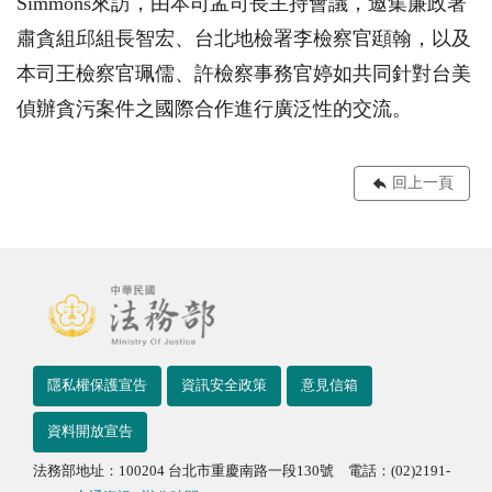
Simmons
來訪，由本司孟司長主持會議，邀集廉政署
肅貪組邱組長智宏、台北地檢署李檢察官頲翰，以及
本司王檢察官珮儒、許檢察事務官婷如共同針對台美
偵辦貪污案件之國際合作進行廣泛性的交流。
回上一頁
隱私權保護宣告
資訊安全政策
意見信箱
資料開放宣告
法務部地址：100204 台北市重慶南路一段130號 電話：(02)2191-