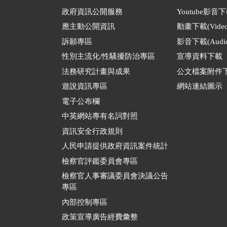
政府資訊公開服務
Youtube影音
應主動公開資訊
動畫下載(Video
訴願專區
影音下載(Audio
性別主流化/性騷擾防治專區
宣導資料下載
法務研究計畫與成果
公文檔案附件
遊說資訊專區
網站連結圖示
電子公布欄
中英網站專有名詞對照
資訊安全行政規則
人民申請提供政府資訊案件統計
檢察官評鑑委員會專區
檢察官人事審議委員會決議公告
專區
內部控制專區
政策宣導廣告經費彙整