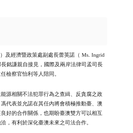
）及經濟暨政策處副處長蕾英諾（
Ms. Ingrid
部長銘謙親自接見，國際及兩岸法律司孟司長
主任檢察官怡利等人陪同。
生能源相關不法犯罪行為之查緝、反貪腐之政
。馮代表並允諾在其任內將會積極推動臺、澳
展良好的合作關係，也期盼臺澳雙方可以相互
融洽，有利於深化臺澳未來之司法合作。