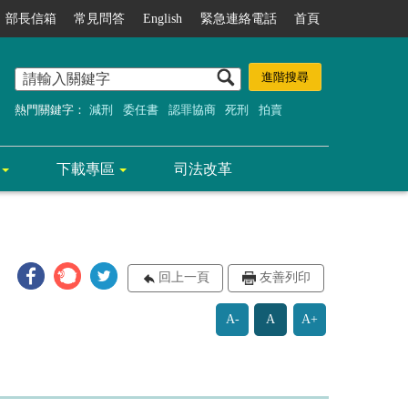
部長信箱
常見問答
English
緊急連絡電話
首頁
熱門關鍵字：
減刑
委任書
認罪協商
死刑
拍賣
下載專區
司法改革
回上一頁
友善列印
A-
A
A+