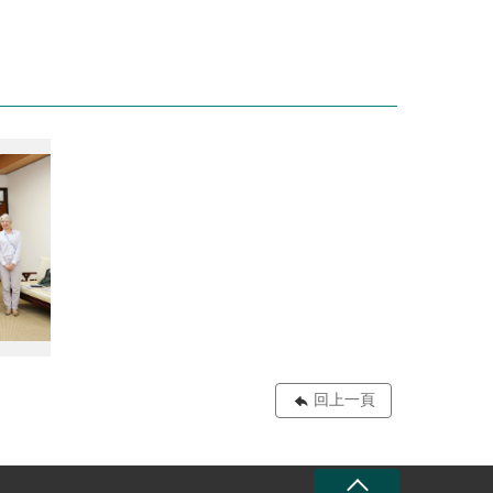
1130726鄭銘謙部長接見澳洲辦事處代表馮國斌Mr. Robert Fergusson02
回上一頁