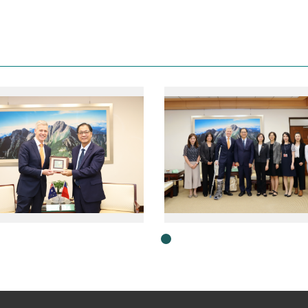
1130726鄭銘謙部長接見澳洲辦事處代表馮國斌Mr. Robert Fergusson01