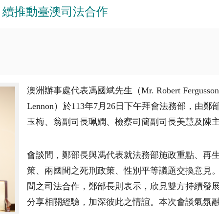
 續推動臺澳司法合作
澳洲辦事處代表馮國斌先生（
Mr. Robert Fergusson
Lennon
）於
113
年
7
月
26
日下午拜會法務部，由鄭
玉梅、翁副司長珮嫻、檢察司簡副司長美慧及陳
會談間，鄭部長與馮代表就法務部施政重點、再
策、兩國間之死刑政策、性別平等議題交換意見
間之司法合作，鄭部長則表示，欣見雙方持續發
分享相關經驗，加深彼此之情誼。本次會談氣氛