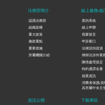
法務部簡介
線上服務e點
認識法務部
查詢系統
組織架構
線上申辦
重大政策
我要留言
施政重點
申訴窗口
重要措施
法律諮詢資源
所屬機關介紹
律師法涉外業
陳情處理規定
特約通譯名冊
就業資訊
消費者保護(
其所屬中央主管
資訊公開
下載專區