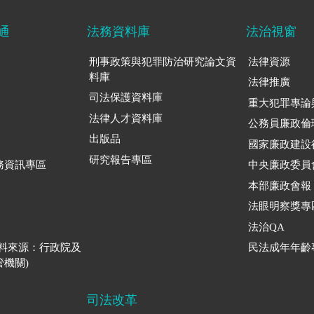
通
法務資料庫
法治視窗
刑事政策與犯罪防治研究論文資
法律資源
料庫
法律推廣
司法保護資料庫
重大犯罪專論
法律人才資料庫
公務員廉政倫
出版品
國家廉政建設
研究報告專區
務資訊專區
中央廉政委員
本部廉政會報
法眼明察獎專
法治QA
資料來源：行政院及
民法成年年齡
機關)
司法改革