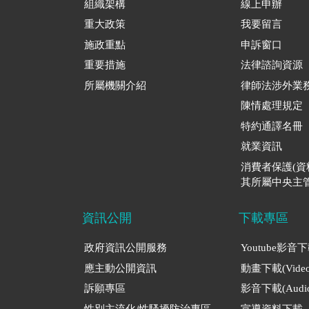
組織架構
線上申辦
重大政策
我要留言
施政重點
申訴窗口
重要措施
法律諮詢資源
所屬機關介紹
律師法涉外業
陳情處理規定
特約通譯名冊
就業資訊
消費者保護(
其所屬中央主管
資訊公開
下載專區
政府資訊公開服務
Youtube影音
應主動公開資訊
動畫下載(Video
訴願專區
影音下載(Audio
性別主流化/性騷擾防治專區
宣導資料下載