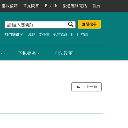
部長信箱
常見問答
English
緊急連絡電話
首頁
熱門關鍵字：
減刑
委任書
認罪協商
死刑
拍賣
下載專區
司法改革
回上一頁