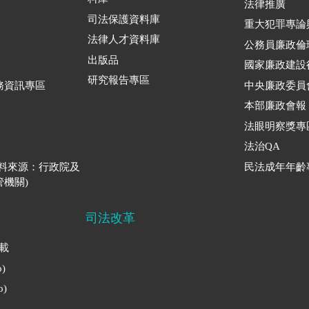
法律推廣
司法保護資料庫
重大犯罪專論
法律人才資料庫
公務員廉政倫
出版品
國家廉政建設
研究報告專區
務資訊專區
中央廉政委員
本部廉政會報
法眼明察獎專
法治QA
資料來源：行政院及
民法成年年齡
機關)
司法改革
下載
)
)