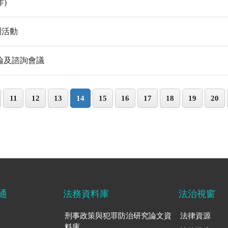
)
訓活動
論及諮詢會議
11
12
13
14
15
16
17
18
19
20
通
法務資料庫
法治視窗
刑事政策與犯罪防治研究論文資
法律資源
料庫