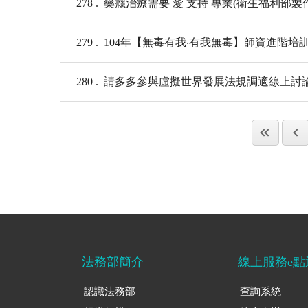
278
藥癮治療需要 愛 支持 專業(衛生福利部製作
279
104年【無毒有我‧有我無毒】師資進階培
280
請多多參與虛擬世界發展法規調適線上討
法務部簡介
線上服務e點
認識法務部
查詢系統